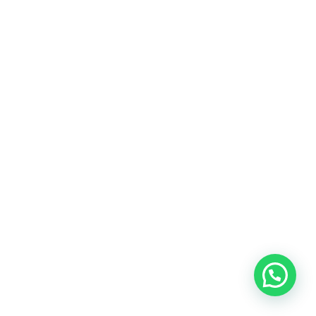
Si las medidas del baño son limitadas, o si un plato
de ducha ya instalado es pequeño, se debe estudiar
la cabina de ducha para que sea funcional y...