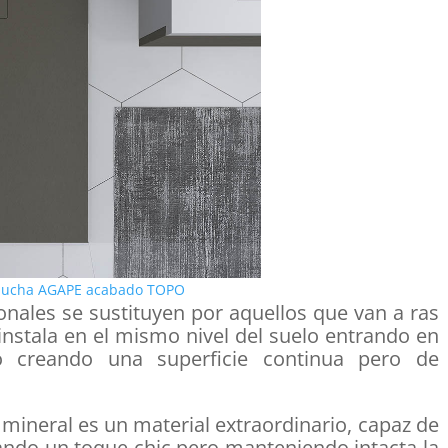
 ducha AGAPE acabado TOPO
onales se sustituyen por aquellos que van a ras
instala en el mismo nivel del suelo entrando en
o creando una superficie continua pero de
mineral es un material extraordinario, capaz de
ando un toque chic pero manteniendo intacta la