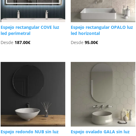
Espejo rectangular COVE luz
Espejo rectangular OPALO luz
led perimetral
led horizontal
Desde
187.00
€
Desde
95.00
€
Espejo redondo NUB sin luz
Espejo ovalado GALA sin luz