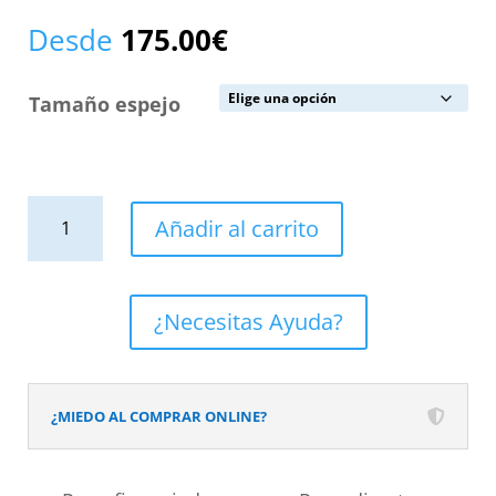
Desde
175.00
€
Tamaño espejo
Espejo
Añadir al carrito
redondo
ADELA
luz
¿Necesitas Ayuda?
led
frontal
con
¿MIEDO AL COMPRAR ONLINE?
sensor
táctil