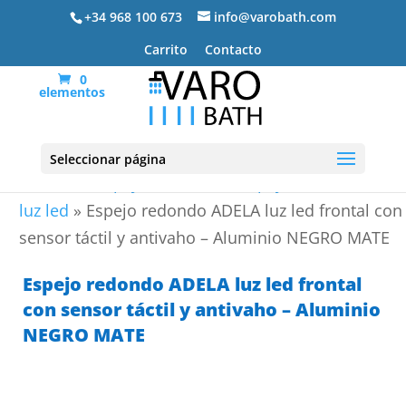
+34 968 100 673
info@varobath.com
Carrito
Contacto
0
elementos
Seleccionar página
Portada
»
Espejos de Baño
»
Espejos de baño con
luz led
»
Espejo redondo ADELA luz led frontal con
sensor táctil y antivaho – Aluminio NEGRO MATE
Espejo redondo ADELA luz led frontal
con sensor táctil y antivaho – Aluminio
NEGRO MATE