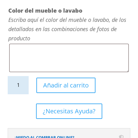
Color del mueble o lavabo
Escriba aquí el color del mueble o lavabo, de los
detallados en las combinaciones de fotos de
producto
Columna
Añadir al carrito
de
baño
4
¿Necesitas Ayuda?
puertas
con
patas
¿MIEDO AL COMPRAR ONLINE?