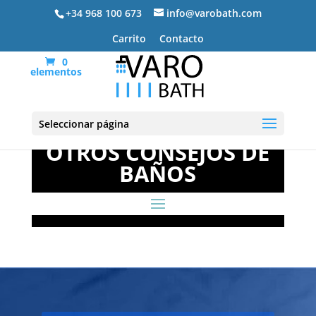
+34 968 100 673
info@varobath.com
Carrito
Contacto
0
elementos
Seleccionar página
OTROS CONSEJOS DE
BAÑOS