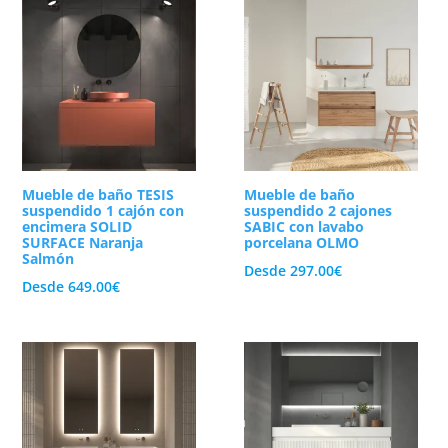
Mueble de baño TESIS
Mueble de baño
suspendido 1 cajón con
suspendido 2 cajones
encimera SOLID
SABIC con lavabo
SURFACE Naranja
porcelana OLMO
Salmón
Desde
297.00
€
Desde
649.00
€