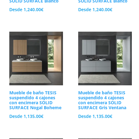
SOLID SURFACE Blanco
SOLID SURFACE Blanco
Desde
1,240.00
€
Desde
1,240.00
€
Mueble de baño TESIS
Mueble de baño TESIS
suspendido 4 cajones
suspendido 4 cajones
con encimera SOLID
con encimera SOLID
SURFACE Nogal Boheme
SURFACE Gris Ventana
Desde
1,135.00
€
Desde
1,135.00
€