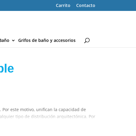
Carrito
Contacto
Baño
Grifos de baño y accesorios
ble
. Por este motivo, unifican la capacidad de
uier tipo de distribución arquitectónica. Por
 en tu hogar.
 baño