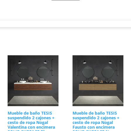
pos de instalación para adaptarnos a tus necesidades reales. Por
demás, este formato flotante facilita enormemente la limpieza del 
re el suelo. Sin embargo, ambas alternativas garantizan una estab
espacio disponible.
s elegir el sistema de apertura que te resulte más cómodo. Así p
es vistas. De este modo, organizar tus artículos de higiene perso
Acabados premium y materiales de alta calida
 sus acabados de alta gama. Por esta razón, estas piezas exclusiv
l topo. Por otra parte, puedes personalizar la estructura exterior
el Cembrano y el Abedul.
trevido, los tonos burdeos aportarán sofisticación de forma instan
encioso. En conclusión, te invitamos a descubrir nuestro catálogo 
s perfectas para tu reforma hoy mismo y disfruta de un cuarto de
Mueble de baño TESIS
Mueble de baño TESIS
suspendido 2 cajones +
suspendido 2 cajones +
cesto de ropa Nogal
cesto de ropa Nogal
Valentina con encimera
Fausto con encimera