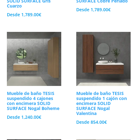
SOLID SURFACE Gris
SURFACE Cobre Perlado
Cuarzo
Desde
1,789.00
€
Desde
1,789.00
€
Mueble de baño TESIS
Mueble de baño TESIS
suspendido 4 cajones
suspendido 1 cajón con
con encimera SOLID
encimera SOLID
SURFACE Nogal Boheme
SURFACE Nogal
Valentina
Desde
1,240.00
€
Desde
854.00
€