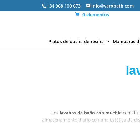
+34 968 100 673
info@varobath.com
0 elementos
Platos de ducha de resina
Mamparas d
la
Los
lavabos de baño con mueble
constitu
almacenamiento diario con una estética de di
lo tanto, co
Mode