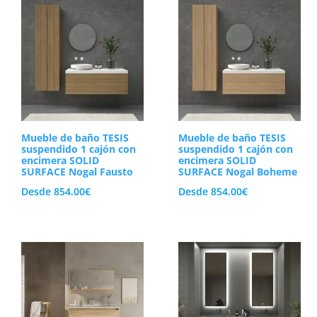
Mueble de baño TESIS
Mueble de baño TESIS
suspendido 1 cajón con
suspendido 1 cajón con
encimera SOLID
encimera SOLID
SURFACE Nogal Fausto
SURFACE Nogal Boheme
Desde
854.00
€
Desde
854.00
€