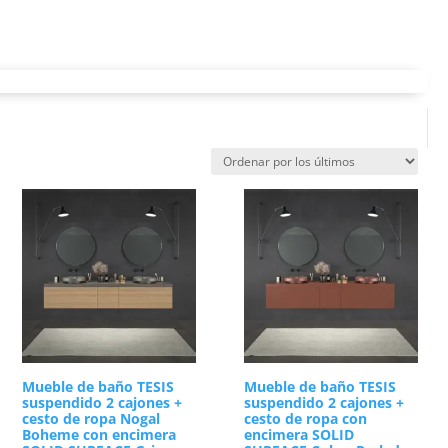
 un lado, los muebles suspendidos aportan una
suelo del aseo. Por otro lado, contamos con
ilidad total y un aprovechamiento óptimo del
ues, disponemos de cajones amplios de gran
nal diaria será un proceso sumamente sencillo.
d
as incorporan encimeras integradas de Solid
 con texturas de madera noble muy cálidas como
tánea. Asimismo, las guías técnicas garantizan
completo de
lavabos de baño con mueble
. Elige
 aseo duradero.
Mueble de baño TESIS
Mueble de baño TESIS
suspendido 2 cajones +
suspendido 2 cajones +
cesto de ropa Nogal
cesto de ropa con
Boheme con encimera
encimera SOLID