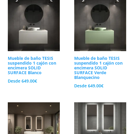
Mueble de baño TESIS
Mueble de baño TESIS
suspendido 1 cajón con
suspendido 1 cajón con
encimera SOLID
encimera SOLID
SURFACE Blanco
SURFACE Verde
Blanquecino
Desde
649.00
€
Desde
649.00
€