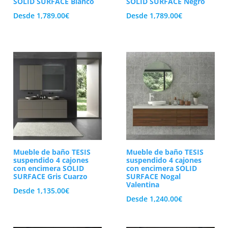
SOLID SURFACE Blanco
SOLID SURFACE Negro
Desde
1,789.00
€
Desde
1,789.00
€
Mueble de baño TESIS
Mueble de baño TESIS
suspendido 4 cajones
suspendido 4 cajones
con encimera SOLID
con encimera SOLID
SURFACE Gris Cuarzo
SURFACE Nogal
Valentina
Desde
1,135.00
€
Desde
1,240.00
€