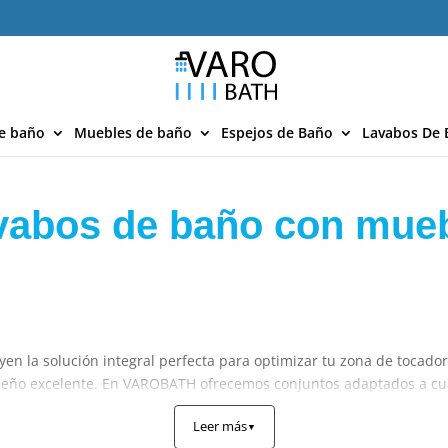
e baño
Muebles de baño
Espejos de Baño
Lavabos De 
vabos de baño con mue
yen la solución integral perfecta para optimizar tu zona de tocador
seño excelente. En VAROBATH ofrecemos conjuntos adaptados a cualq
nseguirás un espacio mucho más ordenado, equilibrado y funcional
Leer más
▼
los suspendidos y a suelo para cada tipo de