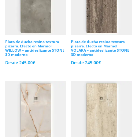
Plato de ducha resina textura
Plato de ducha resina textura
pizarra. Efecto en Mármol
pizarra. Efecto en Mármol
WILLOW – antideslizante STONE
VOLAKA – antideslizante STONE
3D moderno
3D moderno
Desde
245.00
€
Desde
245.00
€