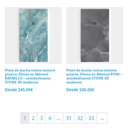
Plato de ducha resina textura
Plato de ducha resina textura
pizarra. Efecto en Mármol
pizarra. Efecto en Mármol PONI –
RAFAELLO – antideslizante
antideslizante STONE 3D
STONE 3D moderno
moderno
Desde
245.00
€
Desde
245.00
€
1
2
3
4
…
31
32
33
→