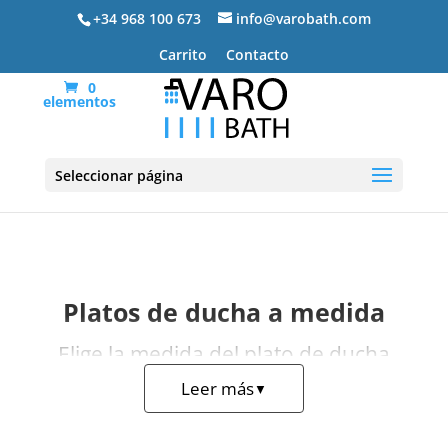
+34 968 100 673
info@varobath.com
Carrito
Contacto
0
elementos
Platos de ducha a medida
Seleccionar página
Platos de ducha a medida
Elige la medida del plato de ducha
ideal para tu baño.
Leer más
▼
Todos nuestros
platos de ducha a