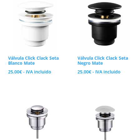
te, el moderno negro mate o el blanco minimalista. Estos tonos coor
mampara o tus grifos.
e VAROBATH, optimiza el almacenamiento de tu aseo y consigue un 
Válvula Click Clack Seta
Válvula Click Clack Seta
Blanco Mate
Negro Mate
25.00
€
- IVA incluido
25.00
€
- IVA incluido