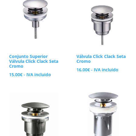
los
últimos
Puedes elegir entre el clásico cromo brillan
Explora la colección de
accesorios de baño
d
Conjunto Superior
Válvula Click Clack Seta
Válvula Click Clack Seta
Cromo
Cromo
16.00
€
- IVA incluido
15.00
€
- IVA incluido