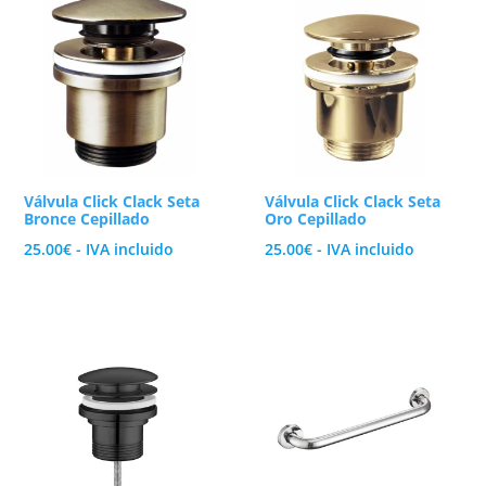
dinan a la perfección con la perfilería de tu
espacio práctico, cómodo y lleno de estilo.
Válvula Click Clack Seta
Válvula Click Clack Seta
Bronce Cepillado
Oro Cepillado
25.00
€
- IVA incluido
25.00
€
- IVA incluido