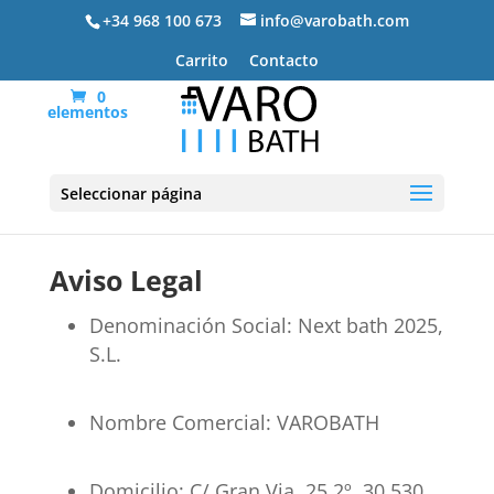
+34 968 100 673
info@varobath.com
Carrito
Contacto
0
elementos
Seleccionar página
Aviso Legal
Denominación Social: Next bath 2025,
S.L.
Nombre Comercial: VAROBATH
Domicilio: C/ Gran Via, 25 2º. 30.530,