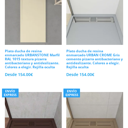
platos con marco, los cuales coordinan de
forma excelente con mamparas
modernas y todo tipo de griferías
empotradas. Así pues, lograrás configurar
una estancia diáfana, ordenada y
plenamente eficiente, concebida de
Plato ducha de resina
Plato ducha de resina
manera específica para brindar un
enmarcado URBANSTONE Marfil
enmarcado URBAN CROME Gris
RAL 1015 textura pizarra
cemento pizarra antibacteriano y
bienestar inigualable en la rutina de
antibacteriano y antideslizante.
antideslizante. Colores a elegir.
Colores a elegir. Rejilla oculta
Rejilla oculta
higiene de toda tu familia.
Desde
154.00
€
Desde
154.00
€
Compuestos minerales macizos,
protección Gel Coat y 10 años de
ENVÍO
ENVÍO
EXPRESS
EXPRESS
garantía
Por esta razón, la firmeza ante el uso
intensivo continuo y la resistencia a los
cambios térmicos son pilares