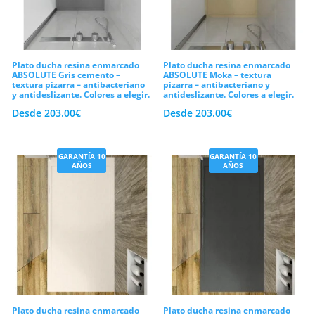
Plato ducha resina enmarcado
Plato ducha resina enmarcado
ABSOLUTE Gris cemento –
ABSOLUTE Moka – textura
textura pizarra – antibacteriano
pizarra – antibacteriano y
y antideslizante. Colores a elegir.
antideslizante. Colores a elegir.
Desde
203.00
€
Desde
203.00
€
GARANTÍA 10
GARANTÍA 10
AÑOS
AÑOS
Plato ducha resina enmarcado
Plato ducha resina enmarcado