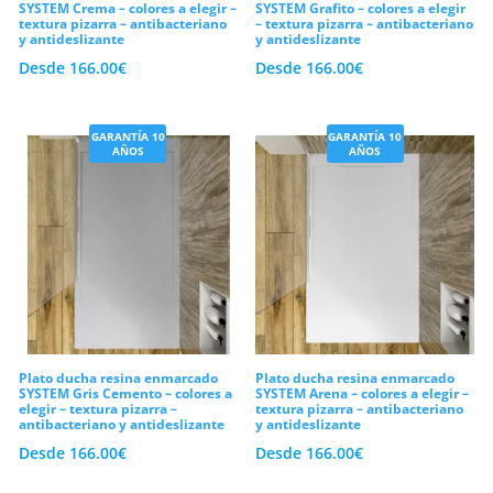
SYSTEM Crema – colores a elegir –
SYSTEM Grafito – colores a elegir
textura pizarra – antibacteriano
– textura pizarra – antibacteriano
y antideslizante
y antideslizante
Desde
166.00
€
Desde
166.00
€
GARANTÍA 10
GARANTÍA 10
AÑOS
AÑOS
Plato ducha resina enmarcado
Plato ducha resina enmarcado
SYSTEM Gris Cemento – colores a
SYSTEM Arena – colores a elegir –
elegir – textura pizarra –
textura pizarra – antibacteriano
antibacteriano y antideslizante
y antideslizante
Desde
166.00
€
Desde
166.00
€