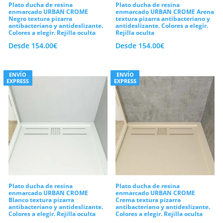
Plato ducha de resina
Plato ducha de resina
Por consiguiente, se mitiga por completo
enmarcado URBAN CROME
enmarcado URBAN CROME Arena
Negro textura pizarra
textura pizarra antibacteriano y
el riesgo de resbalones imprevistos en la
antibacteriano y antideslizante.
antideslizante. Colores a elegir.
Colores a elegir. Rejilla oculta
Rejilla oculta
vivienda, disfrutando de una superficie de
Desde
154.00
€
Desde
154.00
€
pisada estable y un tacto cálido muy
agradable bajo los pies. Asimismo, la
ENVÍO
ENVÍO
EXPRESS
EXPRESS
ausencia total de porosidades en el
compuesto impide que la cal, los restos
de jabón o las bacterias queden
incrustados en las uniones del marco,
agilizando las tareas de limpieza rutinaria
con un mantenimiento cómodo y rápido.
En consecuencia, y como sello
Plato ducha de resina
Plato ducha de resina
indiscutible de nuestra alta calidad
enmarcado URBAN CROME
enmarcado URBAN CROME
Blanco textura pizarra
Crema textura pizarra
premium, respaldamos cada
platos de
antibacteriano y antideslizante.
antibacteriano y antideslizante.
Colores a elegir. Rejilla oculta
Colores a elegir. Rejilla oculta
ducha enmarcados
con una cobertura