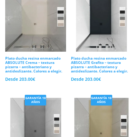
Plato ducha resina enmarcado
Plato ducha resina enmarcado
ABSOLUTE Crema – textura
ABSOLUTE Grafito – textura
pizarra – antibacteriano y
pizarra – antibacteriano y
antideslizante. Colores a elegir.
antideslizante. Colores a elegir.
Desde
203.00
€
Desde
203.00
€
GARANTÍA 10
GARANTÍA 10
AÑOS
AÑOS