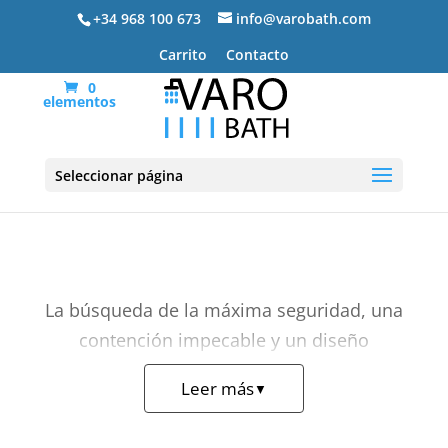
+34 968 100 673
info@varobath.com
Carrito
Contacto
0
elementos
Platos de ducha enmarcados
Seleccionar página
La búsqueda de la máxima seguridad, una
contención impecable y un diseño
estructural clásico que proteja el cuarto
Leer más
▼
de baño encuentra su respuesta definitiva
en los
platos de ducha enmarcados
. Por