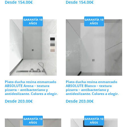
Desde
154.00
€
Desde
154.00
€
excepcional de 10 años de garantía. En
conclusión, te invitamos a optimizar tu
GARANTÍA 10
GARANTÍA 10
espacio configurando tus medidas ideales
AÑOS
AÑOS
hoy mismo y al mejor precio del mercado.
¡Eleva la seguridad de tu hogar con estilo!
Plato ducha resina enmarcado
Plato ducha resina enmarcado
ABSOLUTE Arena – textura
ABSOLUTE Blanco – textura
pizarra – antibacteriano y
pizarra – antibacteriano y
antideslizante. Colores a elegir.
antideslizante. Colores a elegir.
Desde
203.00
€
Desde
203.00
€
GARANTÍA 10
GARANTÍA 10
AÑOS
AÑOS