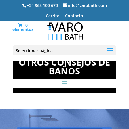
+34 968 100 673
info@varobath.com
Carrito
Contacto
0
elementos
Seleccionar página
OTROS CONSEJOS DE
BAÑOS