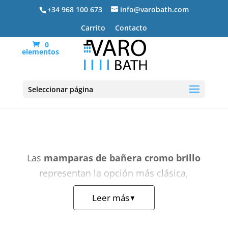
+34 968 100 673
info@varobath.com
Carrito
Contacto
0
elementos
Mamparas de bañera cromo brillo
Seleccionar página
Las
mamparas de bañera cromo brillo
representan la opción más clásica,
versátil y atemporal del mercado. Por este
Leer más
▼
motivo, su perfilería metalizada encaja
perfectamente en cualquier tipo de cuarto