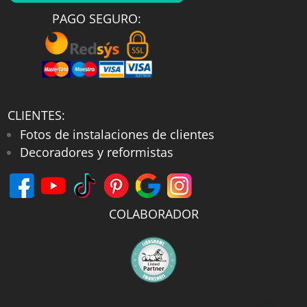
para repeler las gotas de agua
PAGO SEGURO:
eficazmente. En conclusión, te invitamos
a explorar nuestra cuidada colección de
mamparas de bañera cromo brillo
. Elige
tu modelo idóneo hoy mismo y disfruta
de un baño reluciente al mejor precio del
CLIENTES:
Fotos de instalaciones de clientes
mercado.
Decoradores y reformistas
COLABORADOR