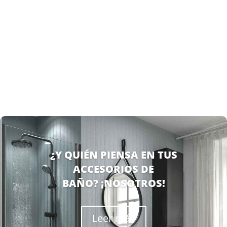
El mundo del diseño de baños está en constante evolución,
y los platos de ducha se han convertido...
¿Y QUIÉN PIENSA EN TUS
ACCESORIOS DE
BAÑO? ¡NOSOTROS!
Leer más