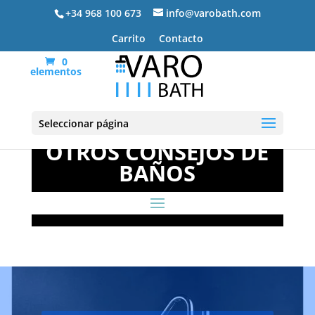
+34 968 100 673
info@varobath.com
Carrito
Contacto
0
elementos
Seleccionar página
OTROS CONSEJOS DE
BAÑOS