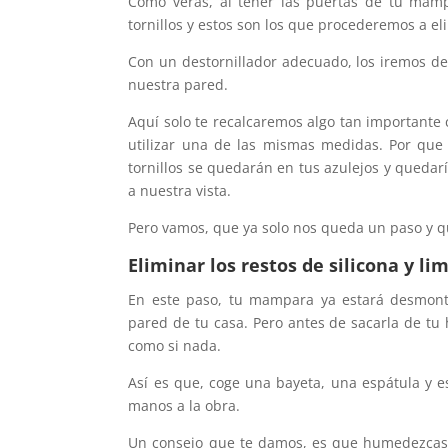
Como verás, al tener las puertas de tu mampa
tornillos y estos son los que procederemos a el
Con un destornillador adecuado, los iremos 
nuestra pared.
Aquí solo te recalcaremos algo tan important
utilizar una de las mismas medidas. Por que
tornillos se quedarán en tus azulejos y queda
a nuestra vista.
Pero vamos, que ya solo nos queda un paso y q
Eliminar los restos de silicona y li
En este paso, tu mampara ya estará desmont
pared de tu casa. Pero antes de sacarla de tu
como si nada.
Así es que, coge una bayeta, una espátula y e
manos a la obra.
Un consejo que te damos, es que humedezcas b