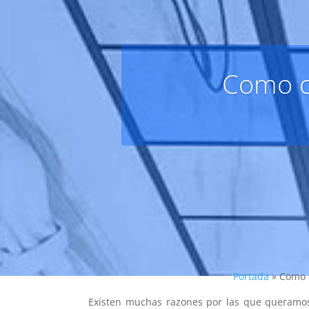
Como d
Portada
»
Como 
Existen muchas razones por las que queram