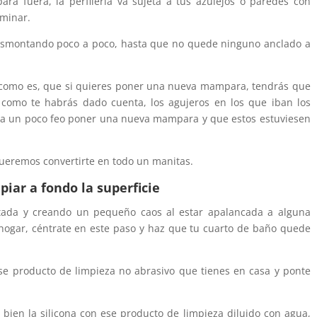
ra fuera, la perfilería va sujeta a tus azulejos o paredes con
iminar.
desmontando poco a poco, hasta que no quede ninguno anclado a
e como es, que si quieres poner una nueva mampara, tendrás que
 como te habrás dado cuenta, los agujeros en los que iban los
ría un poco feo poner una nueva mampara y que estos estuviesen
ueremos convertirte en todo un manitas.
mpiar a fondo la superficie
ada y creando un pequeño caos al estar apalancada a alguna
 hogar, céntrate en este paso y haz que tu cuarto de baño quede
se producto de limpieza no abrasivo que tienes en casa y ponte
ien la silicona con ese producto de limpieza diluido con agua,