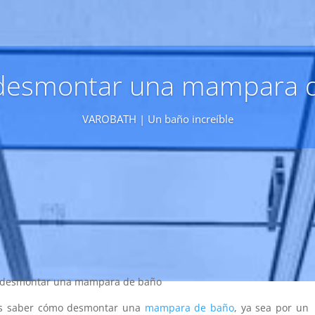
esmontar una mampara 
VAROBATH | Un baño increíble
desmontar una mampara de baño
os saber cómo desmontar una
mampara de baño
, ya sea por un