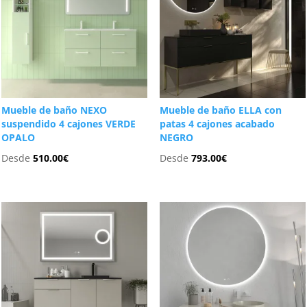
Mueble de baño NEXO
Mueble de baño ELLA con
suspendido 4 cajones VERDE
patas 4 cajones acabado
OPALO
NEGRO
Desde
510.00
€
Desde
793.00
€