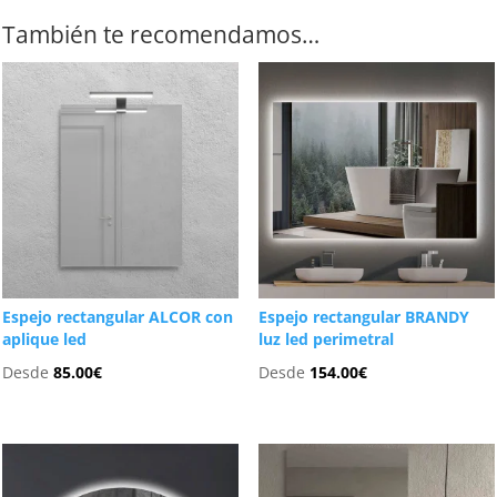
También te recomendamos…
Espejo rectangular ALCOR con
Espejo rectangular BRANDY
aplique led
luz led perimetral
Desde
85.00
€
Desde
154.00
€