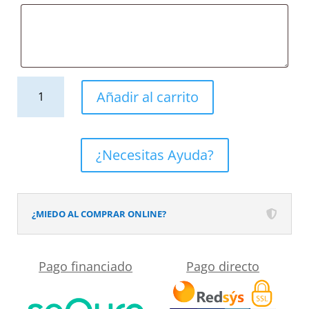
Mueble
Añadir al carrito
de
baño
con
¿Necesitas Ayuda?
patas
2
cajones
¿MIEDO AL COMPRAR ONLINE?
KLUM
con
Pago financiado
Pago directo
lavabo
Solid