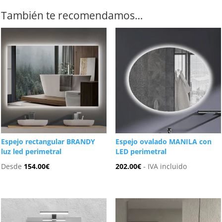
También te recomendamos…
Espejo rectangular BRANDY
Espejo ovalado MANILA con
luz led perimetral
LED perimetral
Desde
154.00
€
202.00
€
- IVA incluido