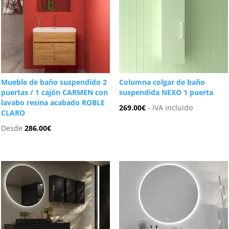
Mueble de baño suspendido 2
Columna colgar de baño
puertas / 1 cajón CARMEN con
suspendida NEXO 1 puerta
lavabo resina acabado ROBLE
269.00
€
- IVA incluido
CLARO
Desde
286.00
€