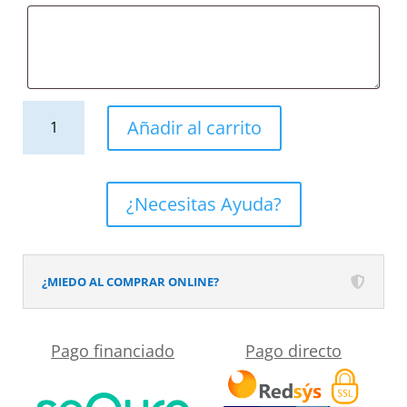
Mueble
Añadir al carrito
de
baño
con
¿Necesitas Ayuda?
patas
2
cajones
¿MIEDO AL COMPRAR ONLINE?
KLUM
con
Pago financiado
Pago directo
lavabo
Solid