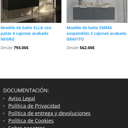
Mueble de baño ELLA con
Mueble de baño EMMA
patas 4 cajones acabado
suspendido 2 cajones acabado
NEGRO
GRAFITO
Desde
793.00
€
Desde
562.00
€
DOCUMENTACIÓN:
Aviso Legal
Política de Privacidad
Política de entrega y devoluciones
Política de Cookies
Sobre nosotros