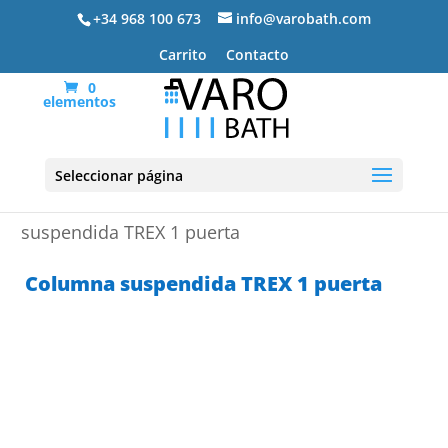
+34 968 100 673
info@varobath.com
Carrito
Contacto
0
elementos
Seleccionar página
Portada
»
Muebles de baño
»
Columna
suspendida TREX 1 puerta
Columna suspendida TREX 1 puerta