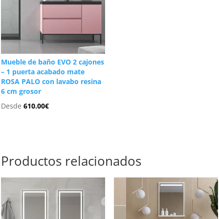
Mueble de baño EVO 2 cajones
– 1 puerta acabado mate
ROSA PALO con lavabo resina
6 cm grosor
Desde
610.00
€
Productos relacionados