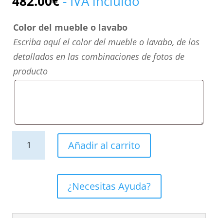
482.00
€
- IVA incluido
Color del mueble o lavabo
Escriba aquí el color del mueble o lavabo, de los
detallados en las combinaciones de fotos de
producto
Columna
Añadir al carrito
suspendida
TREX
1
¿Necesitas Ayuda?
puerta
cantidad