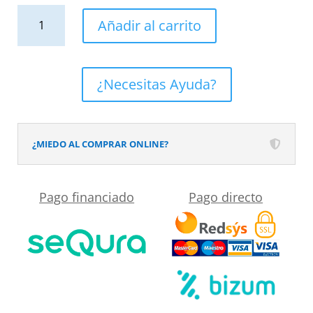
Columna
Añadir al carrito
colgar
de
baño
¿Necesitas Ayuda?
suspendida
TREX
1
¿MIEDO AL COMPRAR ONLINE?
puerta
cantidad
Pago financiado
Pago directo