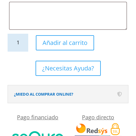
Mueble
Añadir al carrito
de
baño
con
¿Necesitas Ayuda?
patas
2
cajones
¿MIEDO AL COMPRAR ONLINE?
/
1
Pago financiado
Pago directo
puerta
120