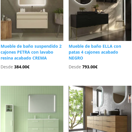
Mueble de baño suspendido 2
Mueble de baño ELLA con
cajones PETRA con lavabo
patas 4 cajones acabado
resina acabado CREMA
NEGRO
Desde
384.00
€
Desde
793.00
€