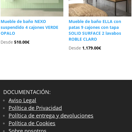
Mueble de baño NEXO
Mueble de baño ELLA con
suspendido 4 cajones VERDE
patas 9 cajones con tapa
OPALO
SOLID SURFACE 2 lavabos
ROBLE CLARO
Desde
510.00
€
Desde
1,179.00
€
DOCUMENTACIÓN:
Aviso Legal
Política de Privacidad
Política de entrega y devoluciones
Política de Cookies
Sobre nosotros