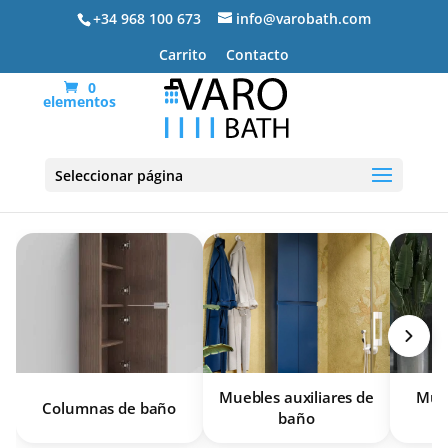
+34 968 100 673
info@varobath.com
Carrito
Contacto
0
elementos
Muebles de baño
Seleccionar página
Muebles auxiliares de
Mueb
Columnas de baño
baño