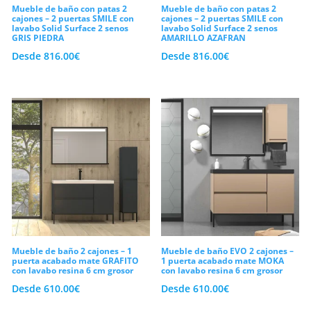
Mueble de baño con patas 2
Mueble de baño con patas 2
cajones – 2 puertas SMILE con
cajones – 2 puertas SMILE con
lavabo Solid Surface 2 senos
lavabo Solid Surface 2 senos
GRIS PIEDRA
AMARILLO AZAFRAN
Desde
816.00
€
Desde
816.00
€
Mueble de baño 2 cajones – 1
Mueble de baño EVO 2 cajones –
puerta acabado mate GRAFITO
1 puerta acabado mate MOKA
con lavabo resina 6 cm grosor
con lavabo resina 6 cm grosor
Desde
610.00
€
Desde
610.00
€