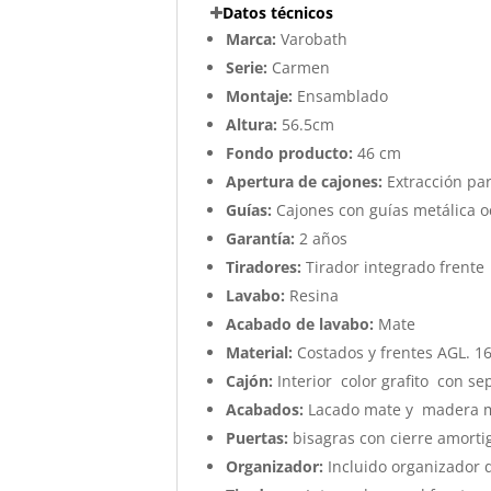
Datos técnicos
Marca:
Varobath
Serie:
Carmen
Montaje:
Ensamblado
Altura:
56.5cm
Fondo producto:
46 cm
Apertura de cajones:
Extracción par
Guías:
Cajones con guías metálica o
Garantía:
2 años
Tiradores:
Tirador integrado frente
Lavabo:
Resina
Acabado de lavabo:
Mate
Material:
Costados y frentes AGL. 
Cajón:
Interior color grafito con s
Acabados:
Lacado mate y madera 
Puertas:
bisagras con cierre amort
Organizador:
Incluido organizador 