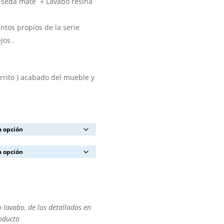
o seda mate + Lavabo resina
tos propios de la serie
jos .
arrito ) acabado del mueble y
o lavabo, de los detallados en
roducto