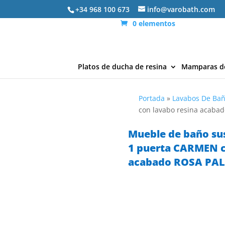
+34 968 100 673
info@varobath.com
0 elementos
Platos de ducha de resina
Mamparas d
Portada
»
Lavabos De Ba
con lavabo resina acaba
Mueble de baño su
1 puerta CARMEN c
acabado ROSA PA