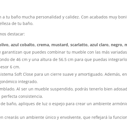
 a tu baño mucha personalidad y calidez. Con acabados muy boni
belleza de tu baño.
mos destacar:
ivo, azul cobalto, crema, mustard, scarlatto, azul claro, negro, m
 te garantizan que puedes combinar tu mueble con las más variadas
fondo de 46 cm y una altura de 56.5 cm para que puedas integrarlo 
pesor 6 cm.
sistema Soft Close para un cierre suave y amortiguado. Además, en 
rgonómico integrado.
amblado. Al ser un mueble suspendido, podrás tenerlo bien adosad
 perfecta consistencia.
 de baño, apliques de luz o espejo para crear un ambiente armóni
 crearás un ambiente único y envolvente, que reflejará la funcion