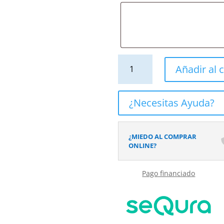
Mueble
Añadir al c
de
baño
suspendido
¿Necesitas Ayuda?
2
cajones
/
¿MIEDO AL COMPRAR
1
ONLINE?
puerta
CARMEN
Pago financiado
con
lavabo
resina
acabado
ROSA