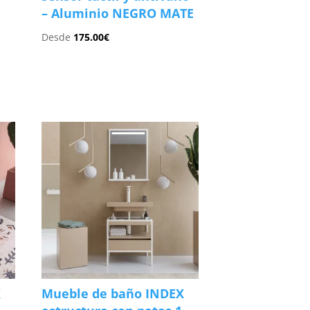
– Aluminio NEGRO MATE
Desde
175.00
€
X
Mueble de baño INDEX