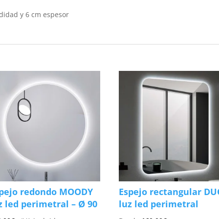
didad y 6 cm espesor
pejo redondo MOODY
Espejo rectangular D
z led perimetral – Ø 90
luz led perimetral