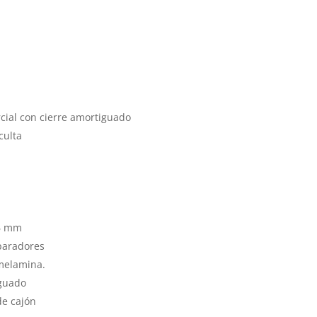
cial con cierre amortiguado
culta
16 mm
eparadores
melamina.
iguado
de cajón