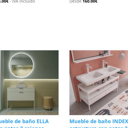
4.00
€
- IVA incluido
Desde
160.00
€
s
eble de baño ELLA
Mueble de baño INDE