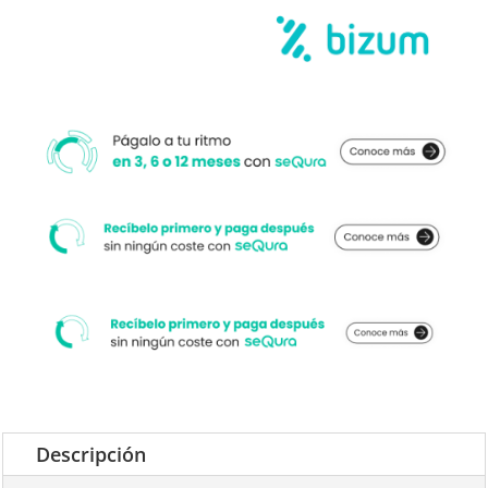
BEIGE
cantidad
Descripción