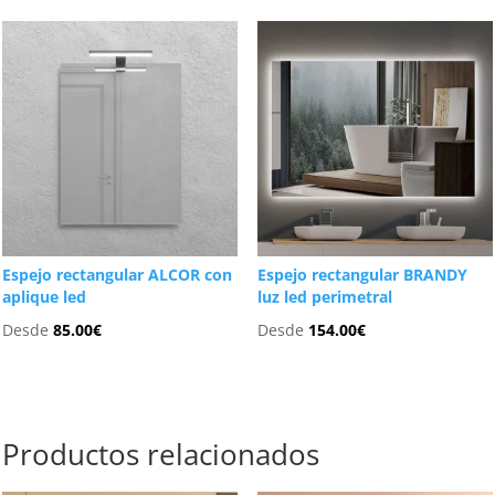
Espejo rectangular ALCOR con
Espejo rectangular BRANDY
aplique led
luz led perimetral
Desde
85.00
€
Desde
154.00
€
Productos relacionados