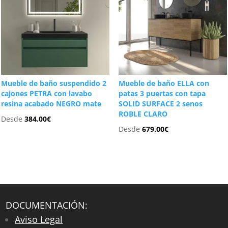
Mueble de baño suspendido 2
Mueble de baño ELLA con
cajones PETRA con lavabo
patas 3 puertas con tapa
resina acabado NEGRO mate
SOLID SURFACE 2 senos
ROBLE CLARO
Desde
384.00
€
Desde
679.00
€
DOCUMENTACIÓN:
Aviso Legal