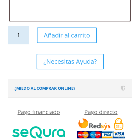
Mueble
Añadir al carrito
de
baño
con
¿Necesitas Ayuda?
patas
2
cajones
¿MIEDO AL COMPRAR ONLINE?
SMILE
con
Pago financiado
Pago directo
lavabo
Solid
Surface