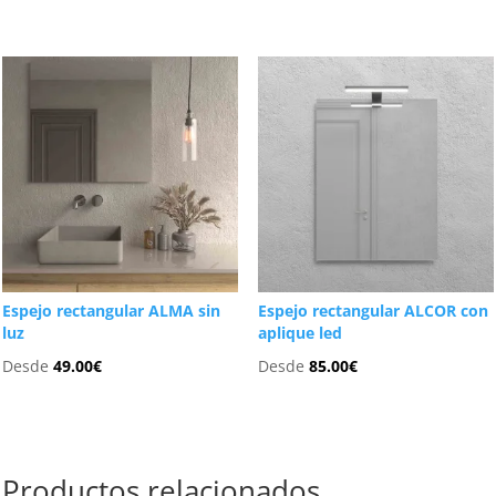
Espejo rectangular ALMA sin
Espejo rectangular ALCOR con
luz
aplique led
Desde
49.00
€
Desde
85.00
€
Productos relacionados