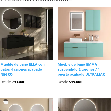
Mueble de baño ELLA con
Mueble de baño EMMA
patas 4 cajones acabado
suspendido 2 cajones / 1
NEGRO
puerta acabado ULTRAMAR
Desde
793.00
€
Desde
519.00
€