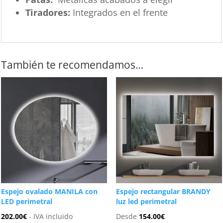
Tiradores:
Integrados en el frente
También te recomendamos…
Espejo ovalado MANILA con
Espejo rectangular BRANDY
LED perimetral
luz led perimetral
202.00
€
- IVA incluido
Desde
154.00
€