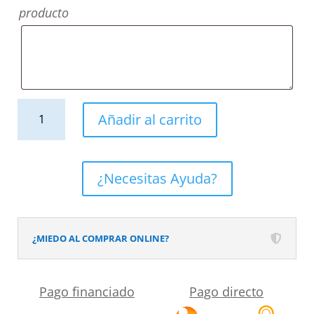
producto
Mueble
Añadir al carrito
de
baño
con
¿Necesitas Ayuda?
patas
2
cajones
¿MIEDO AL COMPRAR ONLINE?
-
2
Pago financiado
Pago directo
puertas