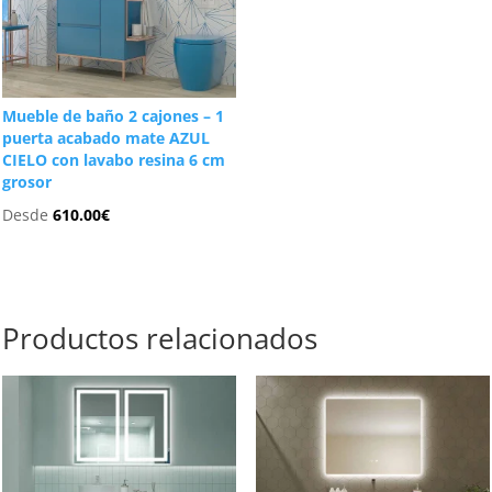
Mueble de baño 2 cajones – 1
puerta acabado mate AZUL
CIELO con lavabo resina 6 cm
grosor
Desde
610.00
€
Productos relacionados