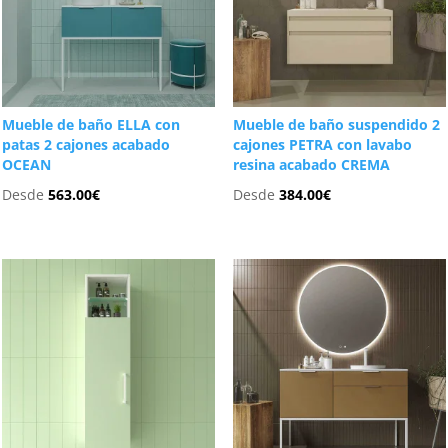
Mueble de baño ELLA con
Mueble de baño suspendido 2
patas 2 cajones acabado
cajones PETRA con lavabo
OCEAN
resina acabado CREMA
Desde
563.00
€
Desde
384.00
€