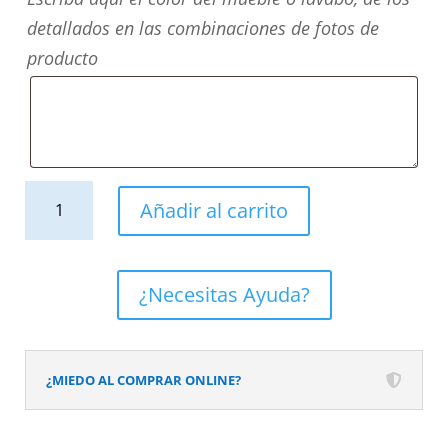
detallados en las combinaciones de fotos de
producto
Mueble
Añadir al carrito
de
baño
2
¿Necesitas Ayuda?
cajones
acabado
mate
¿MIEDO AL COMPRAR ONLINE?
GRIS
CEMENTO