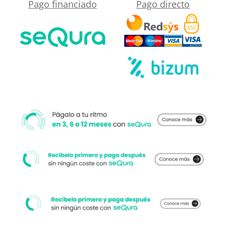
Pago financiado
Pago directo
con
lavabo
resina
6
cm
grosor
cantidad