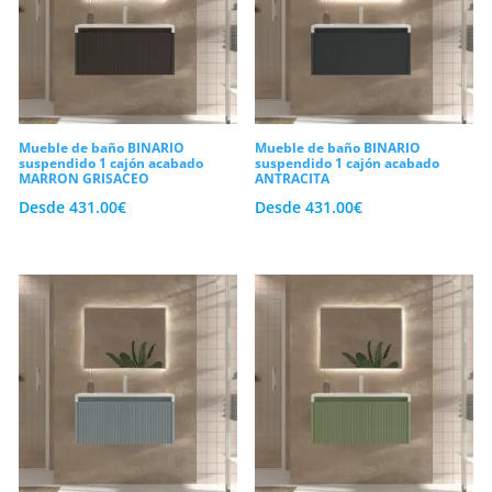
Mueble de baño BINARIO
Mueble de baño BINARIO
suspendido 1 cajón acabado
suspendido 1 cajón acabado
MARRON GRISACEO
ANTRACITA
Desde
431.00
€
Desde
431.00
€