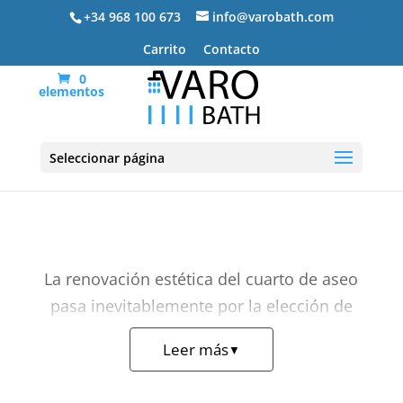
+34 968 100 673
info@varobath.com
Carrito
Contacto
0
elementos
Muebles de baño modernos
Seleccionar página
La renovación estética del cuarto de aseo
pasa inevitablemente por la elección de
muebles de baño modernos
que reflejen
Leer más
▼
las tendencias más limpias y actuales del
interiorismo. Por este motivo, el