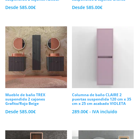
Desde
585.00
€
Desde
585.00
€
En primer lugar, la ligereza visual es un
pilar fundamental en la concepción de
cualquier ambiente de diseño actual. Por
un lado, los
muebles de baño modernos
en formato suspendido son los preferidos
por decoradores e interioristas gracias a
su capacidad para crear espacios
diáfanos y facilitar las tareas de limpieza
del suelo. Además, la tendencia actual
Mueble de baño TREX
Columna de baño CLAIRE 2
elimina los tiradores tradicionales
suspendido 2 cajones
puertas suspendida 120 cm x 35
Grafito/Rojo Beige
cm x 25 cm acabado VIOLETA
prominentes, sustituyéndolos por
Desde
585.00
€
289.00
€
- IVA incluido
sistemas de uñero integrados o aperturas
de tipo
push
que mantienen los frentes
limpios y totalmente lisos. Por otro lado,