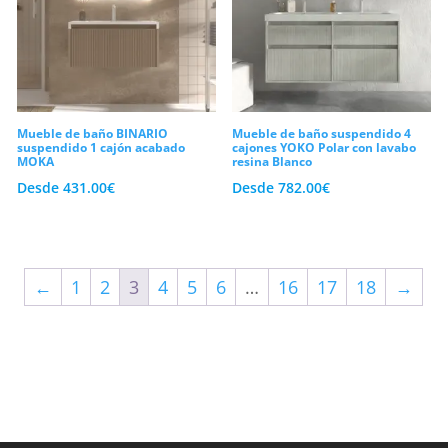
Mueble de baño BINARIO
Mueble de baño suspendido 4
suspendido 1 cajón acabado
cajones YOKO Polar con lavabo
MOKA
resina Blanco
Desde
431.00
€
Desde
782.00
€
←
1
2
3
4
5
6
…
16
17
18
→