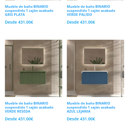
Mueble de baño BINARIO
Mueble de baño BINARIO
suspendido 1 cajón acabado
suspendido 1 cajón acabado
GRIS PLATA
VERDE PALIDO
Desde
431.00
€
Desde
431.00
€
Mueble de baño BINARIO
Mueble de baño BINARIO
suspendido 1 cajón acabado
suspendido 1 cajón acabado
VERDE RESEDA
AZUL LEJANIA
Desde
431.00
€
Desde
431.00
€