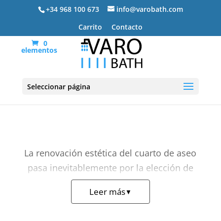
+34 968 100 673
info@varobath.com
Carrito
Contacto
0
elementos
Muebles de baño modernos
Seleccionar página
La renovación estética del cuarto de aseo
pasa inevitablemente por la elección de
muebles de baño modernos
que reflejen
Leer más
▼
las tendencias más limpias y actuales del
interiorismo. Por este motivo, el