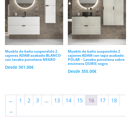
Mueble de baño suspendido 2
Mueble de baño suspendido 2
cajones ADAM acabado BLANCO
cajones ADAM con tapa acabado
con lavabo porcelana NEGRO
POLAR – Lavabo porcelana sobre
encimera OSIRIS negro
Desde
301.00
€
Desde
355.00
€
←
1
2
3
…
13
14
15
16
17
18
→