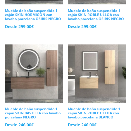
Mueble de baño suspendido 1
Mueble de baño suspendido 1
cajón SKIN HORMIGON con
cajón SKIN ROBLE ULLOA con
lavabo porcelana OSIRIS NEGRO
lavabo porcelana OSIRIS NEGRO
Desde
299.00
€
Desde
299.00
€
Mueble de baño suspendido 1
Mueble de baño suspendido 1
cajón SKIN BASTILLA con lavabo
cajón SKIN ROBLE ULLOA con
porcelana NEGRO
lavabo porcelana BLANCO
Desde
246.00
€
Desde
246.00
€