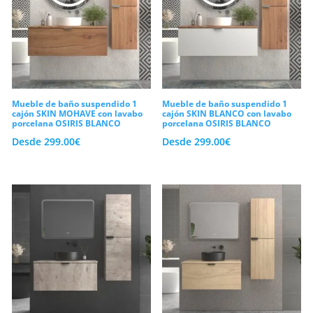
Mueble de baño suspendido 1
Mueble de baño suspendido 1
cajón SKIN MOHAVE con lavabo
cajón SKIN BLANCO con lavabo
porcelana OSIRIS BLANCO
porcelana OSIRIS BLANCO
Desde
299.00
€
Desde
299.00
€