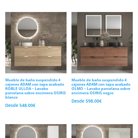
Mueble de baño suspendido 4
Mueble de baño suspendido 4
cajones ADAM con tapa acabado
cajones ADAM con tapa acabado
ROBLE ULLOA – Lavabo
OLMO – Lavabo porcelana sobre
porcelana sobre encimera OSIRIS
encimera OSIRIS negro
blanco
Desde
598.00
€
Desde
548.00
€