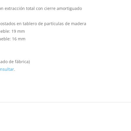
n extracción total con cierre amortiguado
ostados en tablero de partículas de madera
ueble:
19 mm
ueble:
16 mm
do de fábrica)
nsultar
.
s