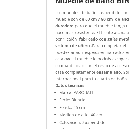
Mueble de baño BI
Los muebles de baño suspendido con 
mueble son de 60
cm / 80 cm de
anc
duradero
para que el mueble tenga un
hace mas resistente. El frente acanal
por 1 cajón
fabricado con guías metál
sistema de uñero .
Para completar el 
puedes añadir espejos enmarcados en 
catalogo.El mueble lo podrás escoger 
compatibilidad con el resto de acceso
casa completamente
ensamblado.
So
internacional para tu cuarto de baño.
Datos técnicos
Marca:
VAROBATH
Serie:
Binario
Fondo:
45 cm
Medida de alto:
40 cm
Colocación:
Suspendido