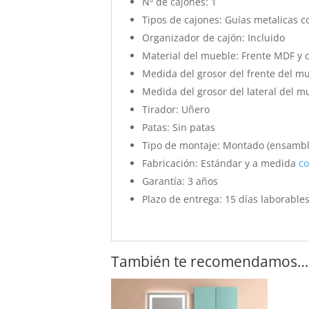
Nº de cajones:
1
Tipos de cajones:
Guías metalicas co
Organizador de cajón:
Incluido
Material del mueble:
Frente MDF y c
Medida del grosor del frente del m
Medida del grosor del lateral del m
Tirador:
Uñero
Patas:
Sin patas
Tipo de montaje:
Montado (ensambla
Fabricación:
Estándar y a medida
co
Garantía:
3 años
Plazo de entrega:
15 días laborable
También te recomendamos…