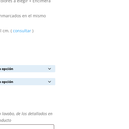
olores a elegir + Encimera
enmarcados en el mismo
l cm. (
consultar
)
o lavabo, de los detallados en
roducto