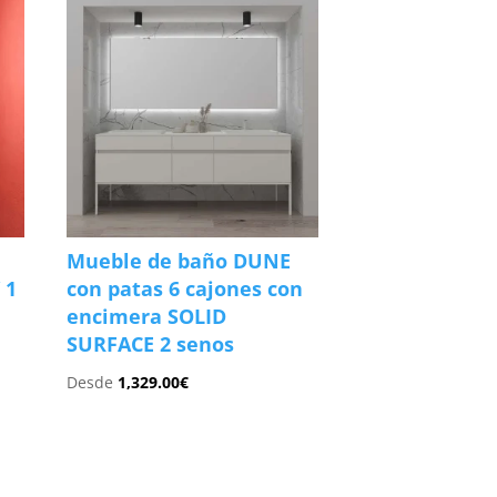
Mueble de baño DUNE
 1
con patas 6 cajones con
encimera SOLID
SURFACE 2 senos
Desde
1,329.00
€