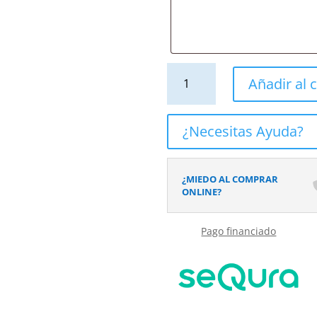
Mueble
Añadir al c
de
baño
BINARIO
¿Necesitas Ayuda?
suspendido
1
cajón
¿MIEDO AL COMPRAR
acabado
ONLINE?
VERDE
PALIDO
Pago financiado
cantidad