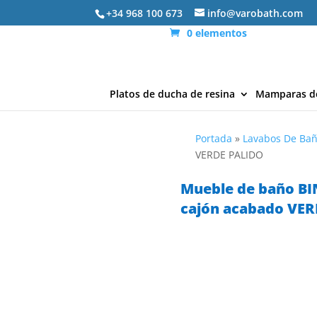
+34 968 100 673
info@varobath.com
0 elementos
Platos de ducha de resina
Mamparas d
Portada
»
Lavabos De Ba
VERDE PALIDO
Mueble de baño BI
cajón acabado VE