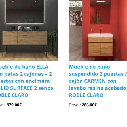
eble de baño ELLA
Mueble de baño
n patas 2 cajones – 2
suspendido 2 puertas /
ertas con encimera
cajón CARMEN con
LID SURFACE 2 senos
lavabo resina acabado
OBLE CLARO
ROBLE CLARO
sde
979.00
€
Desde
286.00
€