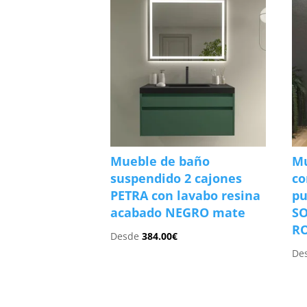
Mueble de baño
Mu
suspendido 2 cajones
co
PETRA con lavabo resina
pu
acabado NEGRO mate
SO
R
Desde
384.00
€
De