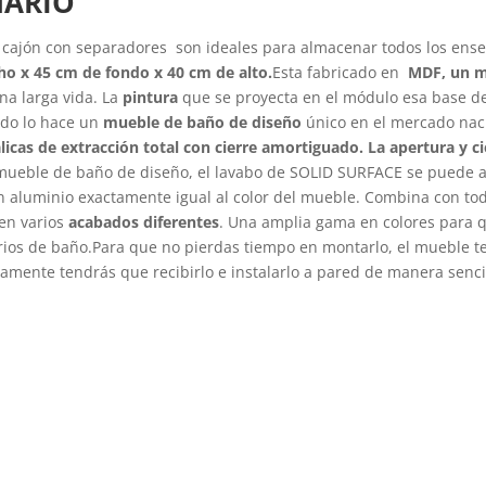
NARIO
cajón con separadores son ideales para almacenar todos los ense
ho x 45 cm de fondo x 40 cm de alto.
Esta fabricado en
MDF, un m
a larga vida. La
pintura
que se proyecta en el módulo esa base d
ado lo hace un
mueble de baño de diseño
único en el mercado naci
icas de extracción total con cierre amortiguado. La apertura y cie
mueble de baño de diseño, el lavabo de SOLID SURFACE se puede a
aluminio exactamente igual al color del mueble. Combina con todo
en varios
acabados diferentes
. Una amplia gama en colores para 
rios de baño.Para que no pierdas tiempo en montarlo, el mueble te
lamente tendrás que recibirlo e instalarlo a pared de manera senc