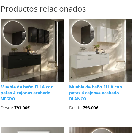
Productos relacionados
Mueble de baño ELLA con
Mueble de baño ELLA con
patas 4 cajones acabado
patas 4 cajones acabado
NEGRO
BLANCO
Desde
793.00
€
Desde
793.00
€