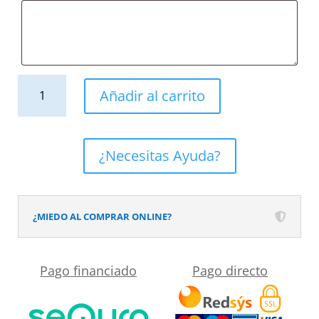
Mueble
Añadir al carrito
de
baño
BINARIO
¿Necesitas Ayuda?
suspendido
2
cajones
¿MIEDO AL COMPRAR ONLINE?
acabado
BLANCO/
Pago financiado
Pago directo
CEMBRANO
cantidad