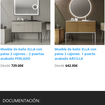
Mueble de baño ELLA con
Mueble de baño ELLA con
patas 2 cajones – 2 puertas
patas 2 cajones- 1 puerta
acabado PERLADO
acabado ARCILLA
Desde
729.00
€
Desde
642.00
€
DOCUMENTACIÓN: