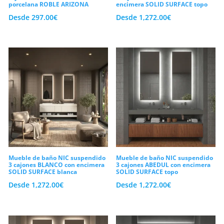
porcelana ROBLE ARIZONA
encimera SOLID SURFACE topo
Desde
297.00
€
Desde
1,272.00
€
Mueble de baño NIC suspendido
Mueble de baño NIC suspendido
3 cajones BLANCO con encimera
3 cajones ABEDUL con encimera
SOLID SURFACE blanca
SOLID SURFACE topo
Desde
1,272.00
€
Desde
1,272.00
€