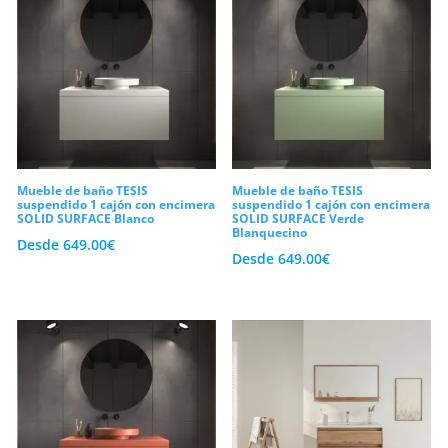
Mueble de baño TESIS
Mueble de baño TESIS
suspendido 1 cajón con encimera
suspendido 1 cajón con encimera
SOLID SURFACE Blanco
SOLID SURFACE Verde
Blanquecino
Desde
649.00
€
Desde
649.00
€