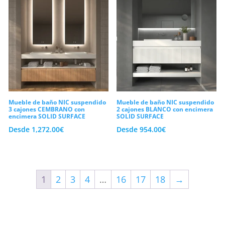
Mueble de baño NIC suspendido
Mueble de baño NIC suspendido
3 cajones CEMBRANO con
2 cajones BLANCO con encimera
encimera SOLID SURFACE
SOLID SURFACE
Desde
1,272.00
€
Desde
954.00
€
1
2
3
4
…
16
17
18
→