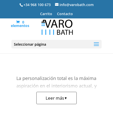
+34 968 100 673
info@varobath.com
Carrito
Contacto
0
elementos
Muebles de baño a medida
Seleccionar página
La personalización total es la máxima
aspiración en el interiorismo actual, y
nuestros
muebles de baño a medida
Leer más
▼
son la respuesta definitiva para quienes
no aceptan estandarizaciones en su