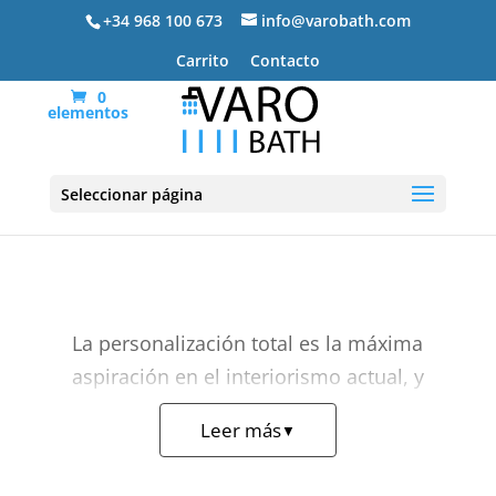
+34 968 100 673
info@varobath.com
Carrito
Contacto
0
elementos
Muebles de baño a medida
Seleccionar página
La personalización total es la máxima
aspiración en el interiorismo actual, y
nuestros
muebles de baño a medida
Leer más
▼
son la respuesta definitiva para quienes
no aceptan estandarizaciones en su