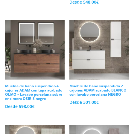
Desde
548.00
€
Mueble de baño suspendido 4
Mueble de baño suspendido 2
cajones ADAM con tapa acabado
cajones ADAM acabado BLANCO
OLMO – Lavabo porcelana sobre
con lavabo porcelana NEGRO
encimera OSIRIS negro
Desde
301.00
€
Desde
598.00
€