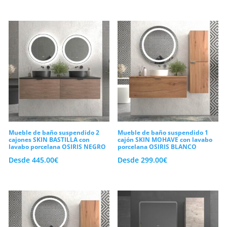
cumpla con los estándares más exigentes
del sector. En conclusión, te invitamos a
diseñar el proyecto de tus sueños con
nuestros
muebles de baño a medida
.
Explora nuestra capacidad de
personalización y estrena un baño hecho
exclusivamente para ti al mejor precio.
Mueble de baño suspendido 2
Mueble de baño suspendido 1
cajones SKIN BASTILLA con
cajón SKIN MOHAVE con lavabo
lavabo porcelana OSIRIS NEGRO
porcelana OSIRIS BLANCO
Desde
445.00
€
Desde
299.00
€