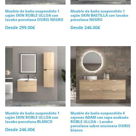
Mueble de baño suspendido 1
Mueble de baño suspendido 1
cajón SKIN ROBLE ULLOA con
cajón SKIN BASTILLA con lavabo
lavabo porcelana OSIRIS NEGRO
porcelana NEGRO
Desde
299.00
€
Desde
246.00
€
Mueble de baño suspendido 1
Mueble de baño suspendido 4
cajón SKIN ROBLE ULLOA con
cajones ADAM con tapa acabado
lavabo porcelana BLANCO
ROBLE ULLOA – Lavabo
porcelana sobre encimera OSIRIS
Desde
246.00
€
blanco