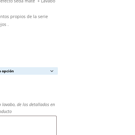
 efecto seda mate + Lavabo
tos propios de la serie
jos .
o lavabo, de los detallados en
roducto