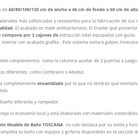
n de
60/80/100/120 cm de
ancho x 46 cm de fondo x 60 cm de alto
eriales más sofisticados y resistentes para la fabricación de sus
alidad.
El acabado es mate antibacteriano. El tirador que presenta
se
compone por 2 cajones de
extracción total equipados con guías
. Interior con acabado grafito . Este sistema evitará golpes innece
eble complementos como la columna auxilar de 2 puertas a juego.
dos diferentes como Cembrano o Abedul.
asa completamente
ensamblado
por lo que no tendrás que montarlo
ida.
iseño diferente y rompedor.
poya la economía local y está elaborado con materiales sostenibles,
nto Mueble de Baño TOSCANA
no solo destaca por su estilo y fun
mpleta tu baño con espejos y grifería disponibles en la sección 