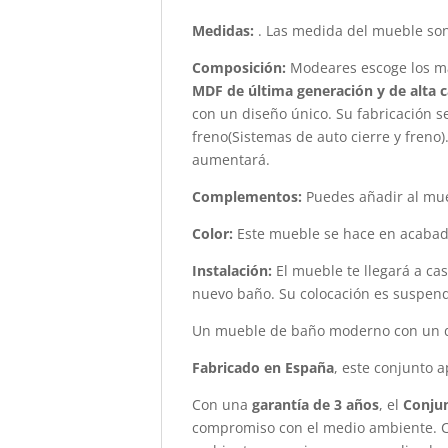
Medidas:
. Las medida del mueble so
Composición:
Modeares escoge los mat
MDF de última generación y de alta c
con un diseño único. Su fabricación 
freno(Sistemas de auto cierre y freno)
aumentará.
Complementos:
Puedes añadir al mu
Color:
Este mueble se hace en acaba
Instalación:
El mueble te llegará a c
nuevo baño. Su colocación es suspend
Un mueble de baño moderno con un d
Fabricado en España
, este conjunto a
Con una
garantía de 3 años
, el
Conju
compromiso con el medio ambiente. Co