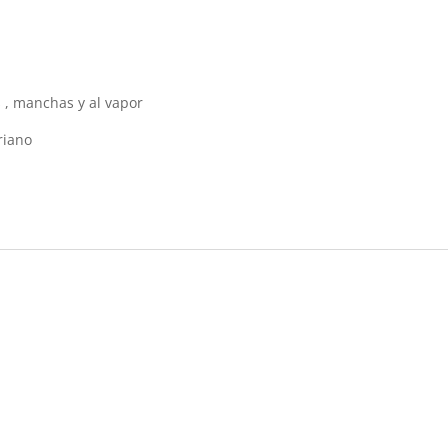
s , manchas y al vapor
riano