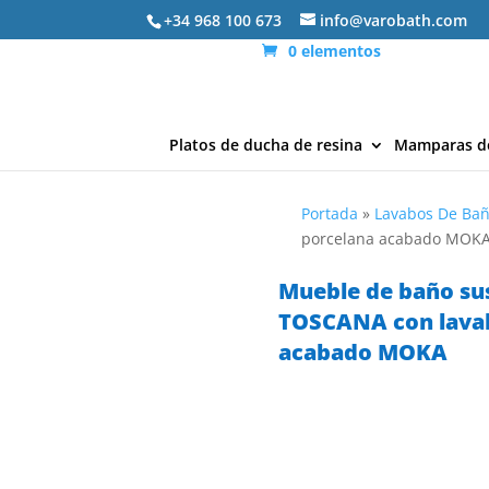
+34 968 100 673
info@varobath.com
0 elementos
Platos de ducha de resina
Mamparas d
Portada
»
Lavabos De Ba
porcelana acabado MOK
Mueble de baño su
TOSCANA con lava
acabado MOKA