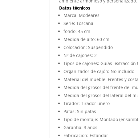
ambiente armonioso y personalizado.
Datos técnicos
Marca:
Modeares
Serie:
Toscana
fondo:
45 cm
Medida de alto:
60 cm
Colocación:
Suspendido
Nº de cajones:
2
Tipos de cajones:
Guías extracción t
Organizador de cajón:
No incluido
Material del mueble:
Frentes y cos
Medida del grosor del frente del m
Medida del grosor del lateral del m
Tirador:
Tirador uñero
Patas:
Sin patas
Tipo de montaje:
Montado (ensambla
Garantía:
3 años
Fabricación:
Estándar