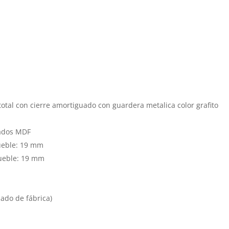
otal con cierre amortiguado con guardera metalica color grafito
tados MDF
ueble:
19 mm
ueble:
19 mm
do de fábrica)