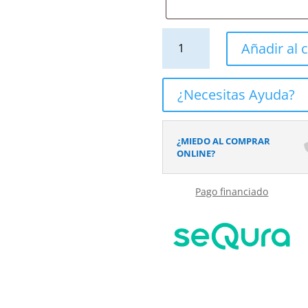
Mueble
Añadir al c
de
baño
suspendido
¿Necesitas Ayuda?
2
cajones
TOSCANA
¿MIEDO AL COMPRAR
con
ONLINE?
lavabo
porcelana
Pago financiado
acabado
MOKA
cantidad