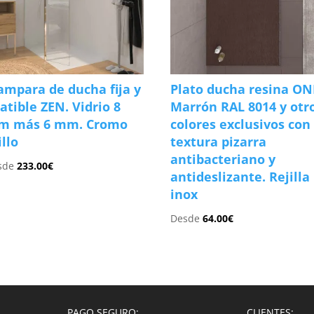
mpara de ducha fija y
Plato ducha resina ON
atible ZEN. Vidrio 8
Marrón RAL 8014 y otr
m más 6 mm. Cromo
colores exclusivos con
illo
textura pizarra
antibacteriano y
sde
233.00
€
antideslizante. Rejilla
inox
Desde
64.00
€
PAGO SEGURO:
CLIENTES: