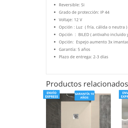
Reversible:
Si
Grado de protección:
IP 44
Voltaje:
12 V
Opción : Luz ( fría, cálida o neutra 
Opción : BILED ( antivaho incluido y
Opción: Espejo aumento 3x imantad
Garantía:
5 años
Plazo de entrega:
2-3 días
Productos relacionado
ENVÍO
EN
GARANTÍA 10
EXPRESS
EXP
AÑOS