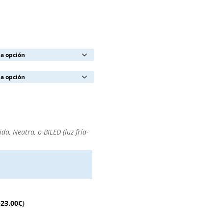
lida, Neutra, o BILED (luz fría-
+
23.00
€
)