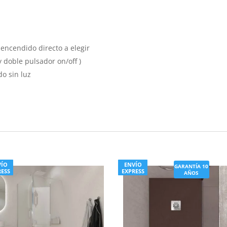
) encendido directo a elegir
 doble pulsador on/off )
o sin luz
s
VÍO
ENVÍO
GARANTÍA 10
RESS
EXPRESS
AÑOS