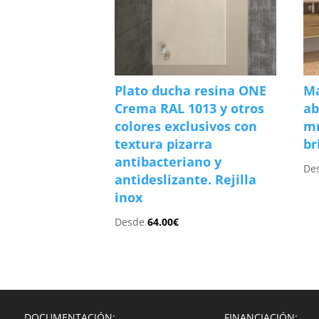
Plato ducha resina ONE
Ma
Crema RAL 1013 y otros
ab
colores exclusivos con
m
textura pizarra
br
antibacteriano y
De
antideslizante. Rejilla
inox
Desde
64.00
€
DOCUMENTACIÓN:
FINANCIACIÓN: