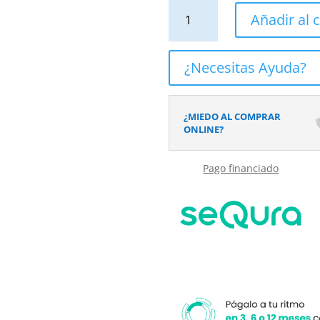
Espejo
Añadir al c
de
baño
CIRCLE
¿Necesitas Ayuda?
redondo
con
luz
¿MIEDO AL COMPRAR
LED
ONLINE?
ambiental
cantidad
Pago financiado