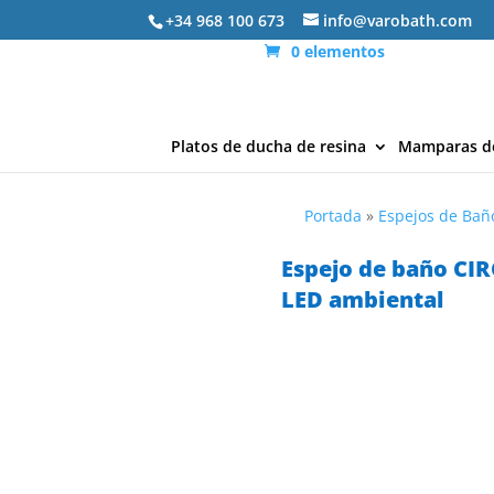
+34 968 100 673
info@varobath.com
0 elementos
Platos de ducha de resina
Mamparas d
Portada
»
Espejos de Bañ
Espejo de baño CIR
LED ambiental
ENVÍO
EXPRESS