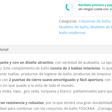
Categorías:
Columnas de baño
Muebles de baño
,
Muebles de 
baño modernos
ional
ante y con un diseño atractivo
, con variedad de acabados. La opc
no. Este complemento de baño
consta de 2 baldas interiores
, lo qu
r toallas, productos de higiene de baño, productos de limpieza o
n con
2 puertas de cierre suave amortiguado y fácil apertura
, con
o sin que quede a la vista de todo el mundo.
es moka, topo , gris seda, turquesa y blanco polilaminados para q
ran resistencia y robustez
, por lo que tendrá una gran durabilida
ideal para combinar con los conjuntos de baño TOSCANA .¡Consig