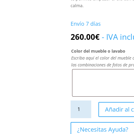
calma.
Envío 7 días
260.00
€
- IVA inc
Color del mueble o lavabo
Escriba aquí el color del mueble 
las combinaciones de fotos de p
Columna
Añadir al c
de
baño
TOSCANA
¿Necesitas Ayuda?
suspendida