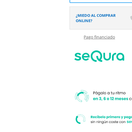
2
puertas
¿MIEDO AL COMPRAR
120
ONLINE?
cm
x
Pago financiado
35
cm
x
21
cm
cantidad