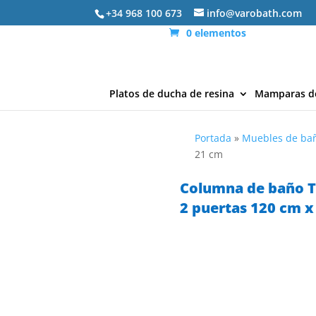
+34 968 100 673
info@varobath.com
0 elementos
Platos de ducha de resina
Mamparas d
Portada
»
Muebles de ba
21 cm
Columna de baño 
2 puertas 120 cm x