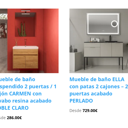
eble de baño
Mueble de baño ELLA
spendido 2 puertas / 1
con patas 2 cajones – 
jón CARMEN con
puertas acabado
vabo resina acabado
PERLADO
OBLE CLARO
Desde
729.00
€
sde
286.00
€