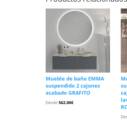
Mueble de baño EMMA
Mu
suspendido 2 cajones
su
acabado GRAFITO
ca
la
Desde
562.00
€
R
De