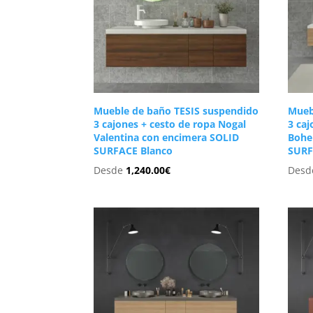
Mueble de baño TESIS suspendido
Mueb
3 cajones + cesto de ropa Nogal
3 caj
Valentina con encimera SOLID
Bohe
SURFACE Blanco
SURF
Desde
1,240.00
€
Des