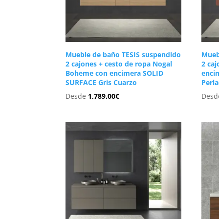
Mueble de baño TESIS suspendido
Mueb
2 cajones + cesto de ropa Nogal
2 caj
Boheme con encimera SOLID
enci
SURFACE Gris Cuarzo
Perl
Desde
1,789.00
€
Des