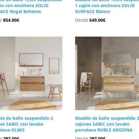
jón con encimera SOLID
1 cajón con encimera SOLID
ACE Nogal Boheme
SURFACE Blanco
de
854.00
€
Desde
649.00
€
le de baño suspendido 2
Mueble de baño suspendido 
nes SABIC con lavabo
cajones SABIC con lavabo
elana OLMO
porcelana ROBLE ARIZONA
de
297.00
€
Desde
297.00
€