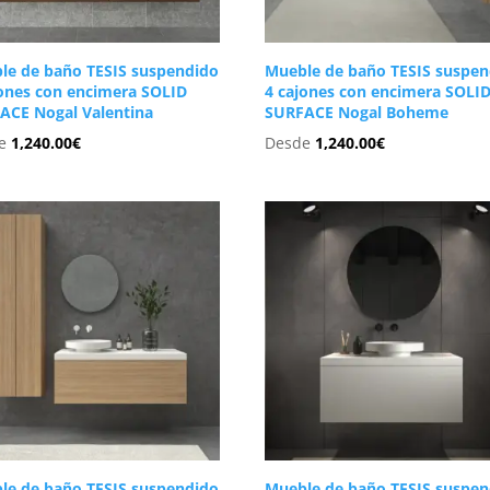
le de baño TESIS suspendido
Mueble de baño TESIS suspen
jones con encimera SOLID
4 cajones con encimera SOLI
ACE Nogal Valentina
SURFACE Nogal Boheme
de
1,240.00
€
Desde
1,240.00
€
le de baño TESIS suspendido
Mueble de baño TESIS suspen