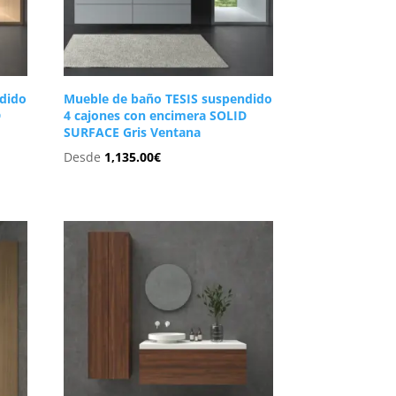
dido
Mueble de baño TESIS suspendido
D
4 cajones con encimera SOLID
SURFACE Gris Ventana
Desde
1,135.00
€