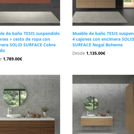
le de baño TESIS suspendido
Mueble de baño TESIS suspen
ones + cesto de ropa con
4 cajones con encimera SOLI
mera SOLID SURFACE Cobre
SURFACE Nogal Boheme
ado
Desde
1,135.00
€
de
1,789.00
€