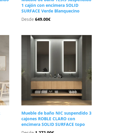
1 cajón con encimera SOLID
SURFACE Verde Blanquecino
Desde
649.00
€
2
Mueble de baño NIC suspendido 3
cajones ROBLE CLARO con
encimera SOLID SURFACE topo
Desde
1,272.00
€