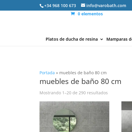
+34 968 100 673
info@varobath.com
0 elementos
Platos de ducha de resina
Mamparas d
Portada
»
muebles de baño 80 cm
muebles de baño 80 cm
Ordenado
Mostrando 1–20 de 290 resultados
por
los
últimos