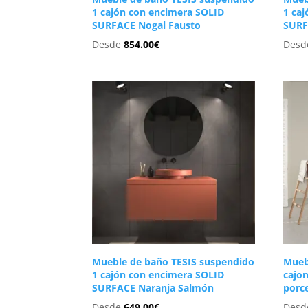
1 cajón con encimera SOLID
1 ca
SURFACE Nogal Fausto
SURF
Desde
854.00
€
Des
Mueble de baño TESIS suspendido
Mueb
1 cajón con encimera SOLID
cajo
SURFACE Naranja Salmón
porc
Desde
649.00
€
Des