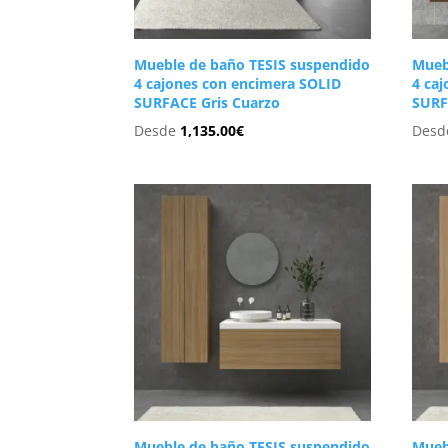
Mueble de baño TESIS suspendido
Mueb
4 cajones con encimera SOLID
4 ca
SURFACE Gris Cuarzo
SURF
Desde
1,135.00
€
Des
Mueble de baño TESIS suspendido
Mueb