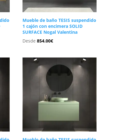
dido
Mueble de baño TESIS suspendido
D
1 cajón con encimera SOLID
SURFACE Nogal Valentina
Desde
854.00
€
dido
Mueble de baño TESIS suspendido