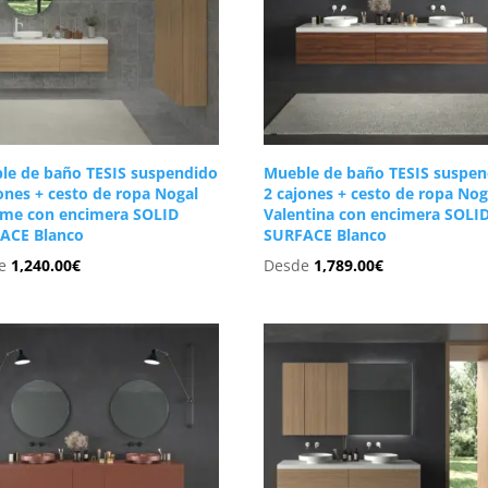
le de baño TESIS suspendido
Mueble de baño TESIS suspen
ones + cesto de ropa Nogal
2 cajones + cesto de ropa Nog
me con encimera SOLID
Valentina con encimera SOLI
ACE Blanco
SURFACE Blanco
de
1,240.00
€
Desde
1,789.00
€