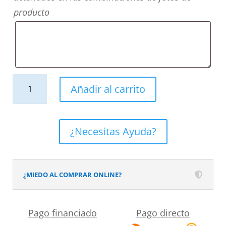
producto
Mueble
Añadir al carrito
de
baño
ELLA
¿Necesitas Ayuda?
con
patas
9
¿MIEDO AL COMPRAR ONLINE?
cajones
con
Pago financiado
Pago directo
tapa