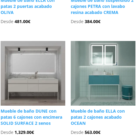
Mueble de baño ELLA con
Mueble de baño suspendido 2
patas 2 puertas acabado
cajones PETRA con lavabo
OLIVA
resina acabado CREMA
Desde
481.00
€
Desde
384.00
€
Mueble de baño DUNE con
Mueble de baño ELLA con
patas 6 cajones con encimera
patas 2 cajones acabado
SOLID SURFACE 2 senos
OCEAN
Desde
1,329.00
€
Desde
563.00
€