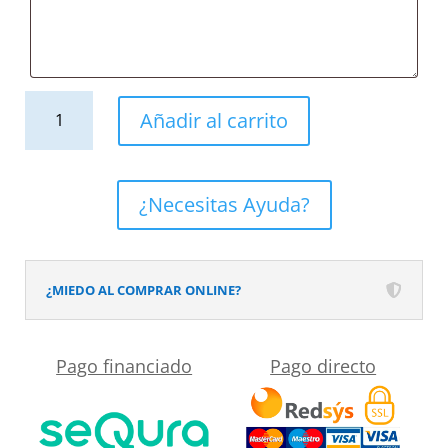
Mueble
Añadir al carrito
de
baño
ELLA
¿Necesitas Ayuda?
con
patas
3
¿MIEDO AL COMPRAR ONLINE?
puertas
con
Pago financiado
Pago directo
tapa
SOLID
SURFACE