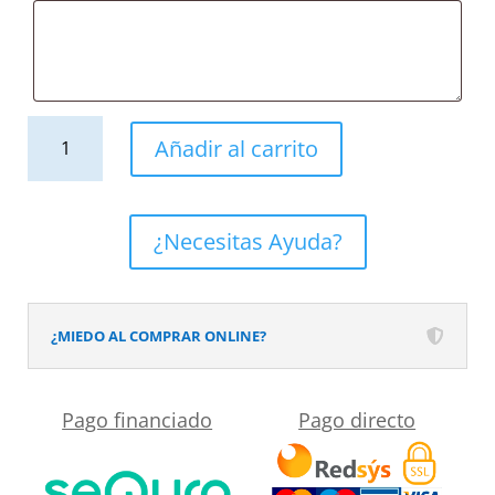
Mueble
Añadir al carrito
de
baño
BINARIO
¿Necesitas Ayuda?
suspendido
1
cajón
¿MIEDO AL COMPRAR ONLINE?
acabado
PARDO
Pago financiado
Pago directo
NARANJA
cantidad