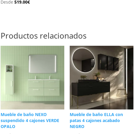
Desde
519.00
€
Productos relacionados
Mueble de baño NEXO
Mueble de baño ELLA con
suspendido 4 cajones VERDE
patas 4 cajones acabado
OPALO
NEGRO