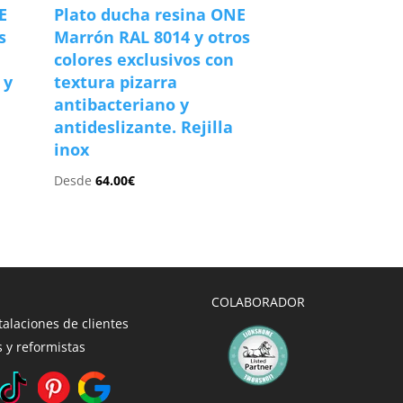
E
Plato ducha resina ONE
s
Marrón RAL 8014 y otros
colores exclusivos con
 y
textura pizarra
antibacteriano y
antideslizante. Rejilla
inox
Desde
64.00
€
COLABORADOR
talaciones de clientes
 y reformistas