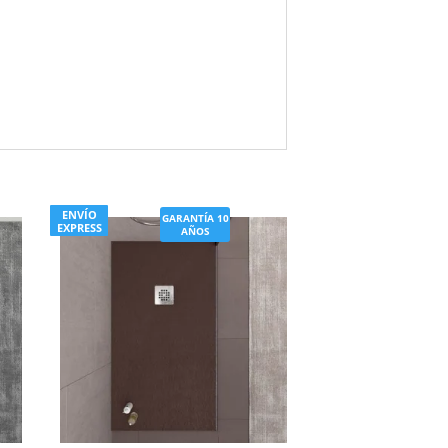
ENVÍO
GARANTÍA 10
EXPRESS
AÑOS