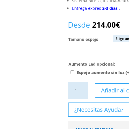
Sistema BILED ( luz fría-neut
Entrega exprés
2-3
días
.
Desde
214.00
€
Tamaño espejo
Aumento Led opcional:
Espejo aumento sin luz
(
Espejo
Añadir al c
de
baño
LUNA
¿Necesitas Ayuda?
redondo
con
canto