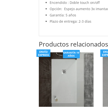
Encendido : Doble touch on/off
Opción: Espejo aumento 3x imantad
Garantía:
5 años
Plazo de entrega:
2-3 días
Productos relacionado
ENVÍO
EN
GARANTÍA 10
EXPRESS
EXP
AÑOS