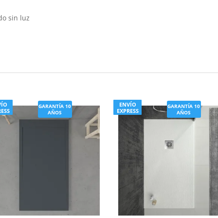
o sin luz
s
VÍO
ENVÍO
GARANTÍA 10
GARANTÍA 10
RESS
EXPRESS
AÑOS
AÑOS