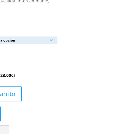
ra-calida intercambiable)
+
23.00
€
)
arrito