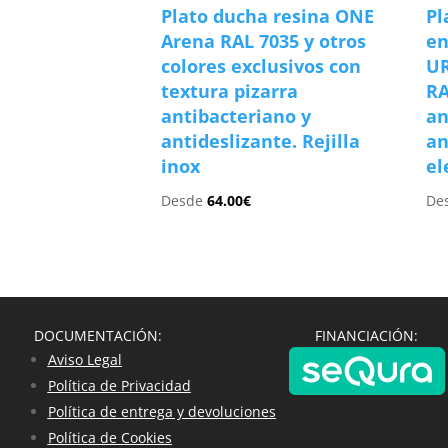
Plato ducha resina ONE
Pl
Arena RAL 7035 y otros
e
colores exclusivos con
UR
textura pizarra
RA
antibacteriano y
an
antideslizante. Rejilla
an
inox
el
Desde
64.00
€
De
DOCUMENTACIÓN:
FINANCIACIÓN:
Aviso Legal
Política de Privacidad
Política de entrega y devoluciones
Política de Cookies