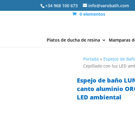
+34 968 100 673
info@varobath.com
0 elementos
Platos de ducha de resina
Mamparas d
Portada
»
Espejos de Bañ
Cepillado con luz LED am
Espejo de baño LU
canto aluminio ORO
LED ambiental
ENVÍO
EXPRESS