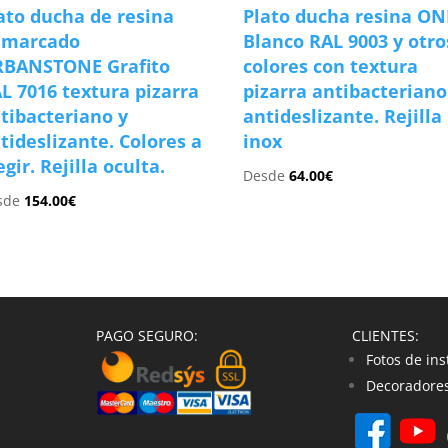
ato ducha de resina
Plato ducha resina ON
nmarcado
Blanco RAL 9003 y otro
BANSTONE Grafito
colores con textura
L 7016 textura pizarra
pizarra antibacteriano
tibacteriano y
antideslizante. Rejilla
tideslizante. Colores a
inox
egir. Rejilla oculta.
Desde
64.00
€
sde
154.00
€
PAGO SEGURO:
CLIENTES:
Fotos de ins
Decoradores