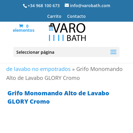
+34 968 100 673
info@varobath.com
Carrito
Contacto
0
elementos
Seleccionar página
Portada
»
Grifos de baño
»
Grifería Lavabo
»
Grifos
de lavabo no empotrados
»
Grifo Monomando
Alto de Lavabo GLORY Cromo
Grifo Monomando Alto de Lavabo
GLORY Cromo