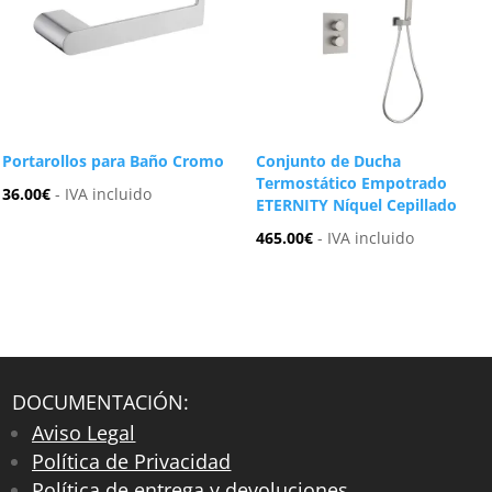
Portarollos para Baño Cromo
Conjunto de Ducha
Termostático Empotrado
36.00
€
- IVA incluido
ETERNITY Níquel Cepillado
465.00
€
- IVA incluido
DOCUMENTACIÓN:
Aviso Legal
Política de Privacidad
Política de entrega y devoluciones