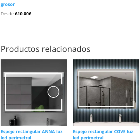
grosor
Desde
610.00
€
Productos relacionados
Espejo rectangular ANNA luz
Espejo rectangular COVE luz
led perimetral
led perimetral