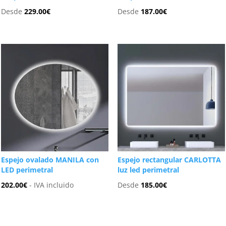
Desde
229.00
€
Desde
187.00
€
Espejo ovalado MANILA con
Espejo rectangular CARLOTTA
LED perimetral
luz led perimetral
202.00
€
- IVA incluido
Desde
185.00
€