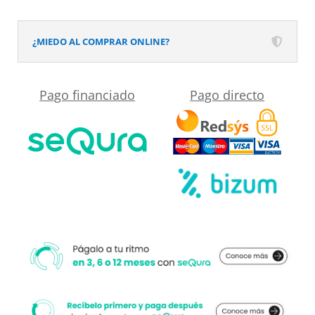
EVO
aluminio
¿MIEDO AL COMPRAR ONLINE?
varios
acabados
Pago financiado
Pago directo
luz
LED
frontal
cantidad