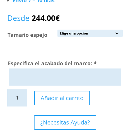
Envío 7 – 10 días
Desde
244.00
€
Tamaño espejo
Especifica el acabado del marco:
*
Espejo
Añadir al carrito
de
baño
con
¿Necesitas Ayuda?
marco