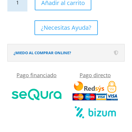
Añadir al carrito
de
ducha
frontal
¿Necesitas Ayuda?
OPEN
1
puerta
¿MIEDO AL COMPRAR ONLINE?
abatible
a
Pago financiado
Pago directo
medida
acabado
CROMO
BRILLO
cantidad