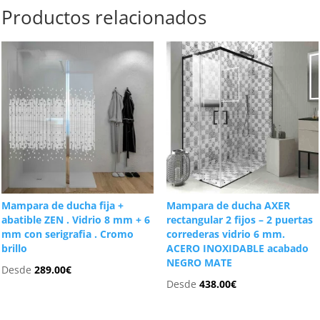
Productos relacionados
Mampara de ducha fija +
Mampara de ducha AXER
abatible ZEN . Vidrio 8 mm + 6
rectangular 2 fijos – 2 puertas
mm con serigrafia . Cromo
correderas vidrio 6 mm.
brillo
ACERO INOXIDABLE acabado
NEGRO MATE
Desde
289.00
€
Desde
438.00
€