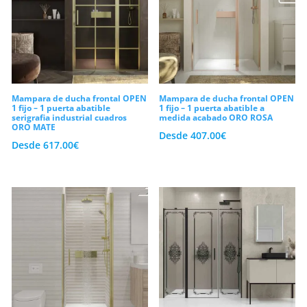
un movimiento de giro totalmente suave,
preciso y silencioso.
Sin embargo, resulta imprescindible que
compruebes que no existan obstáculos
exteriores como sanitarios o muebles
Mampara de ducha frontal OPEN
Mampara de ducha frontal OPEN
1 fijo – 1 puerta abatible
1 fijo – 1 puerta abatible a
cerca del plato. Como consecuencia de su
serigrafia industrial cuadros
medida acabado ORO ROSA
ORO MATE
estudiado diseño arquitectónico,
Desde
407.00
€
Desde
617.00
€
revalorizarás por completo la estética
general de tu cuarto de aseo. Así pues,
disfrutarás de una comodidad
incomparable cada vez que vayas a
ducharte en tu rutina diaria.
Estilo personalizado en los perfiles y
vidrios templados con antical