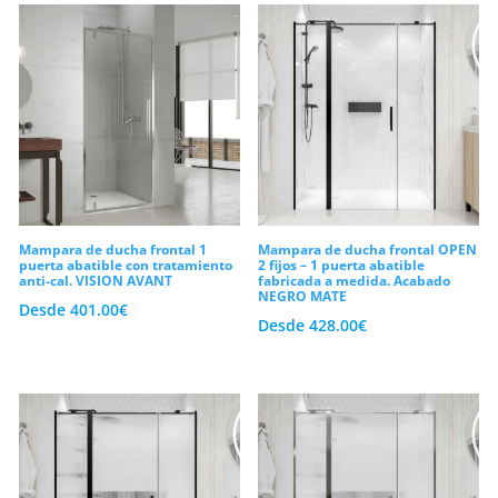
Mampara de ducha frontal 1
Mampara de ducha frontal OPEN
puerta abatible con tratamiento
2 fijos – 1 puerta abatible
anti-cal. VISION AVANT
fabricada a medida. Acabado
NEGRO MATE
Desde
401.00
€
Desde
428.00
€