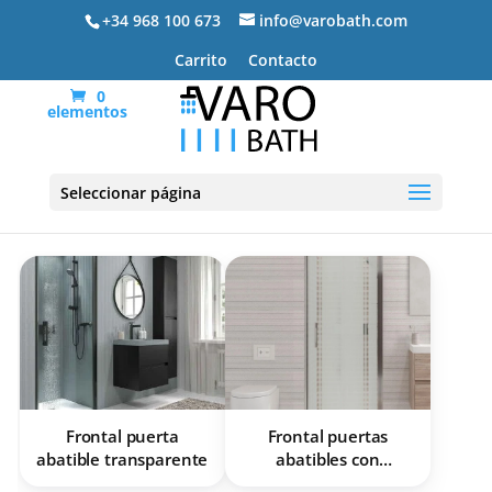
+34 968 100 673
info@varobath.com
Carrito
Contacto
0
elementos
Frontal puerta abatible
Seleccionar página
Frontal puerta
Frontal puertas
abatible transparente
abatibles con
serigrafía