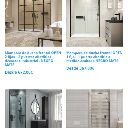
Mampara de ducha frontal OPEN
Mampara de ducha frontal OPEN
2 fijos – 2 puertas abatibles
1 fijo – 1 puerta abatible a
decorado industrial . NEGRO
medida acabado NEGRO MATE
MATE
Desde
367.00
€
Desde
672.00
€