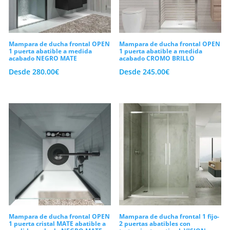
Mampara de ducha frontal OPEN
Mampara de ducha frontal OPEN
1 puerta abatible a medida
1 puerta abatible a medida
acabado NEGRO MATE
acabado CROMO BRILLO
Desde
280.00
€
Desde
245.00
€
Mampara de ducha frontal OPEN
Mampara de ducha frontal 1 fijo-
1 puerta cristal MATE abatible a
2 puertas abatibles con