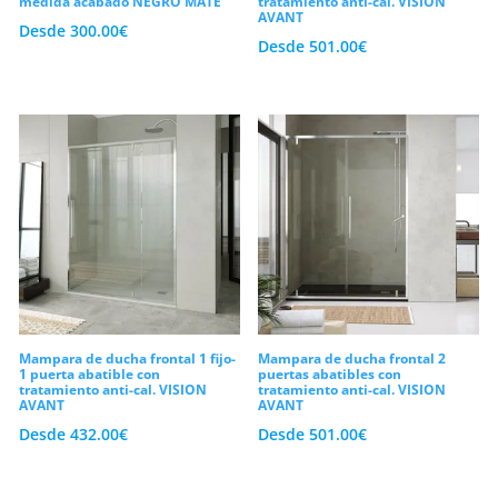
medida acabado NEGRO MATE
tratamiento anti-cal. VISION
AVANT
Desde
300.00
€
Desde
501.00
€
Mampara de ducha frontal 1 fijo-
Mampara de ducha frontal 2
1 puerta abatible con
puertas abatibles con
tratamiento anti-cal. VISION
tratamiento anti-cal. VISION
AVANT
AVANT
Desde
432.00
€
Desde
501.00
€