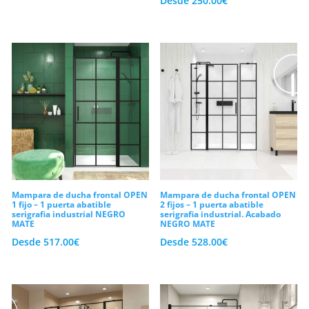
Desde
250.00
€
seguridad con un grosor excelente frente
a posibles impactos mecánicos
accidentales. Asimismo, todas nuestras
hojas acristaladas incluyen un
tratamiento anti-cal profesional de serie
aplicado sobre su superficie. En
consecuencia, las gotas resbalarán
deprisa y el cristal se mantendrá
transparente sin esfuerzo durante mucho
más tiempo. En conclusión, te invitamos a
Mampara de ducha frontal OPEN
Mampara de ducha frontal OPEN
1 fijo – 1 puerta abatible
2 fijos – 1 puerta abatible
explorar nuestro catálogo de
mamparas
serigrafia industrial NEGRO
serigrafia industrial. Acabado
MATE
NEGRO MATE
de ducha frontales con puertas
Desde
517.00
€
Desde
528.00
€
abatibles
. Compra tu modelo a medida
hoy mismo y estrena baño al mejor
precio.