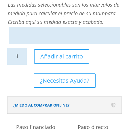
Las medidas seleccionables son los intervalos de
medida para calcular el precio de su mampara.
Escriba aquí su medida exacta y acabado:
Mampara
Añadir al carrito
de
ducha
frontal
¿Necesitas Ayuda?
2
puertas
abatibles
¿MIEDO AL COMPRAR ONLINE?
con
tratamiento
Pago financiado
Pago directo