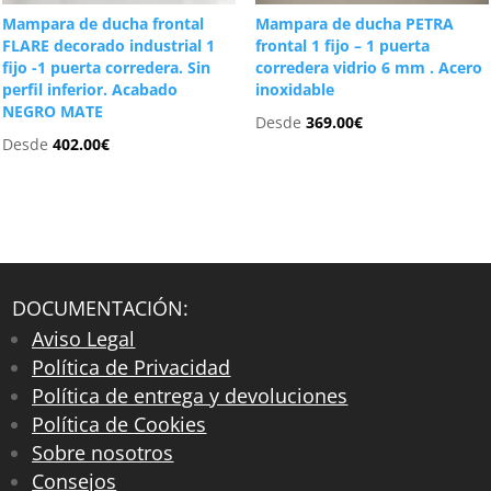
Mampara de ducha frontal
Mampara de ducha PETRA
FLARE decorado industrial 1
frontal 1 fijo – 1 puerta
fijo -1 puerta corredera. Sin
corredera vidrio 6 mm . Acero
perfil inferior. Acabado
inoxidable
NEGRO MATE
Desde
369.00
€
Desde
402.00
€
DOCUMENTACIÓN:
Aviso Legal
Política de Privacidad
Política de entrega y devoluciones
Política de Cookies
Sobre nosotros
Consejos