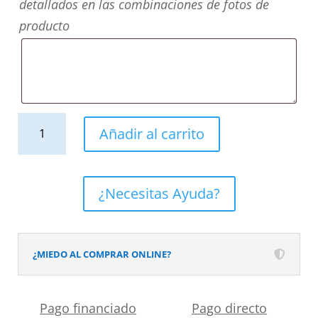
detallados en las combinaciones de fotos de
producto
Mueble
Añadir al carrito
de
baño
BINARIO
¿Necesitas Ayuda?
suspendido
2
cajones
¿MIEDO AL COMPRAR ONLINE?
acabado
ROBLE
Pago financiado
Pago directo
FRANCES