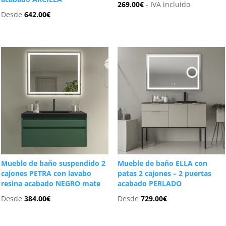
269.00
€
- IVA incluido
Desde
642.00
€
Mueble de baño suspendido 2
Mueble de baño ELLA con
cajones PETRA con lavabo
patas 2 cajones – 2 puertas
resina acabado NEGRO mate
acabado PERLADO
Desde
384.00
€
Desde
729.00
€