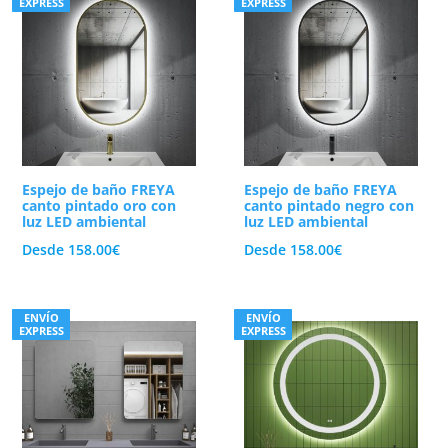
EXPRESS
EXPRESS
Espejo de baño FREYA
Espejo de baño FREYA
canto pintado oro con
canto pintado negro con
luz LED ambiental
luz LED ambiental
Desde
158.00
€
Desde
158.00
€
ENVÍO
ENVÍO
EXPRESS
EXPRESS