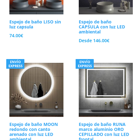
Espejo de baño LISO sin
Espejo de baño
luz capsula
CAPSULA con luz LED
ambiental
74.00
€
Desde
146.00
€
ENVÍO
ENVÍO
EXPRESS
EXPRESS
Espejo de baño MOON
Espejo de baño RUNA
redondo con canto
marco aluminio ORO
arenado con luz LED
CEPILLADO con luz LED
ambiental
frontal