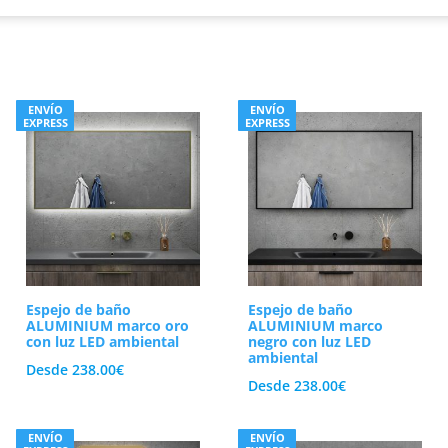
ENVÍO
ENVÍO
EXPRESS
EXPRESS
Espejo de baño
Espejo de baño
ALUMINIUM marco oro
ALUMINIUM marco
con luz LED ambiental
negro con luz LED
ambiental
Desde
238.00
€
Desde
238.00
€
ENVÍO
ENVÍO