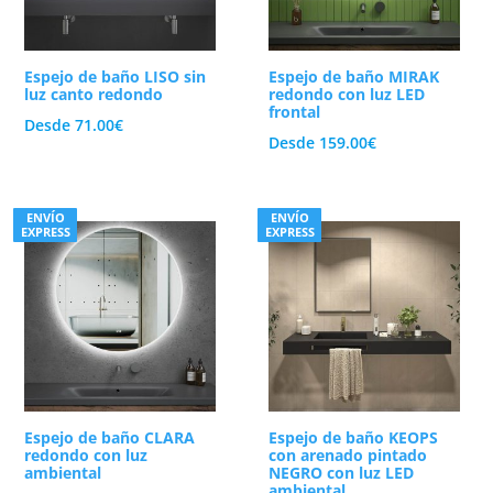
Espejo de baño LISO sin
Espejo de baño MIRAK
luz canto redondo
redondo con luz LED
frontal
Desde
71.00
€
Desde
159.00
€
ENVÍO
ENVÍO
EXPRESS
EXPRESS
Espejo de baño CLARA
Espejo de baño KEOPS
redondo con luz
con arenado pintado
ambiental
NEGRO con luz LED
ambiental