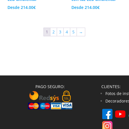
Desde
214.00
€
Desde
214.00
€
1
2
3
4
5
→
PAGO SEGURO:
CLIENTES:
Fotos de ins
Decoradores