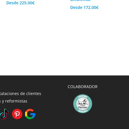
Desde
225.00
€
Desde
172.00
€
COLABORADOR
talaciones de clientes
 y reformistas