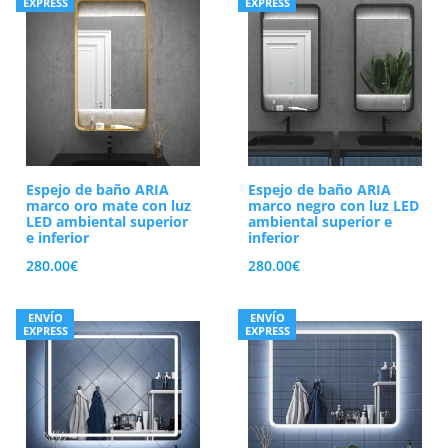
EXPRESS
EXPRESS
Espejo de baño ARIA
Espejo de baño ARIA
marco oro mate con luz
marco negro con luz LED
LED ambiental superior
ambiental superior e
e inferior
inferior
280.00
€
280.00
€
ENVÍO
ENVÍO
EXPRESS
EXPRESS