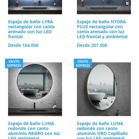
Espejo de baño LYRA
Espejo de baño HYDRA
rectangular con canto
PLUS rectangular con
arenado con luz LED
canto arenado con luz
frontal
LED frontal y ambiental
Desde
164.00
€
Desde
207.00
€
ENVÍO
ENVÍO
EXPRESS
EXPRESS
Espejo de baño LUNA
Espejo de baño LUNA
redondo con canto
redondo con canto
aluminio NEGRO con luz
aluminio ORO Cepillado
LED ambiental
con luz LED ambiental