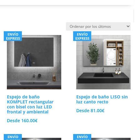
ENVÍO
ENVÍO
EXPRESS
EXPRESS
Espejo de baño
Espejo de baño LISO sin
KOMPLET rectangular
luz canto recto
con bisel con luz LED
Desde
81.00
€
frontal y ambiental
Desde
160.00
€
ENVÍO
ENVÍO