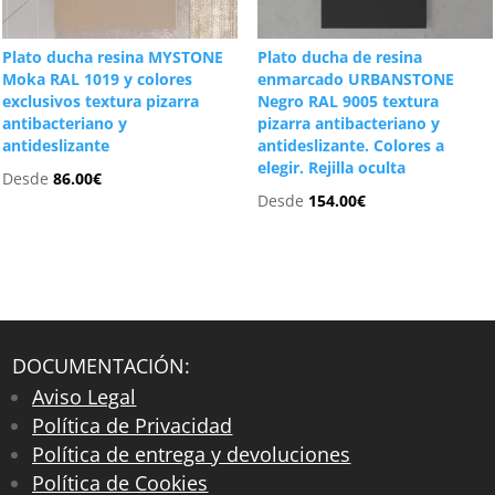
Plato ducha resina MYSTONE
Plato ducha de resina
Moka RAL 1019 y colores
enmarcado URBANSTONE
exclusivos textura pizarra
Negro RAL 9005 textura
antibacteriano y
pizarra antibacteriano y
antideslizante
antideslizante. Colores a
elegir. Rejilla oculta
Desde
86.00
€
Desde
154.00
€
DOCUMENTACIÓN:
Aviso Legal
Política de Privacidad
Política de entrega y devoluciones
Política de Cookies