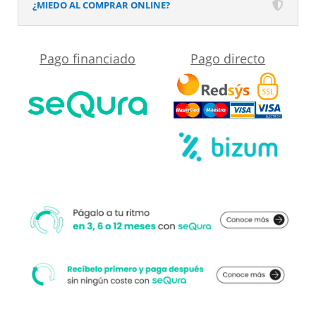
arenado
¿MIEDO AL COMPRAR ONLINE?
pintado
ORO
Pago financiado
Pago directo
con
luz
LED
ambiental
cantidad