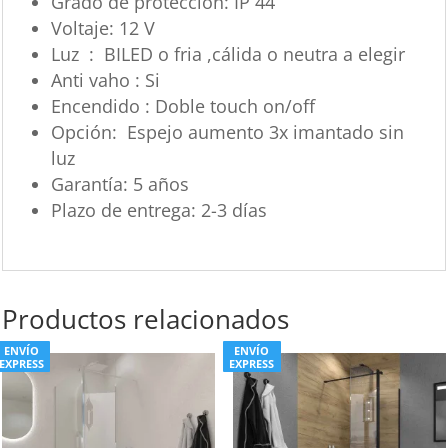
Grado de protección:
IP 44
Voltaje:
12 V
Luz : BILED o fria ,cálida o neutra a elegir
Anti vaho : Si
Encendido : Doble touch on/off
Opción: Espejo aumento 3x imantado sin
luz
Garantía:
5 años
Plazo de entrega:
2-3 días
Productos relacionados
ENVÍO
ENVÍO
EXPRESS
EXPRESS