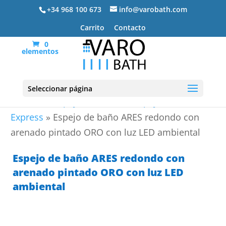
+34 968 100 673
info@varobath.com
Carrito
Contacto
0
elementos
Seleccionar página
Portada
»
Espejos de Baño
»
Espejos con envío
Express
»
Espejo de baño ARES redondo con
arenado pintado ORO con luz LED ambiental
Espejo de baño ARES redondo con
arenado pintado ORO con luz LED
ambiental
ENVÍO
EXPRESS