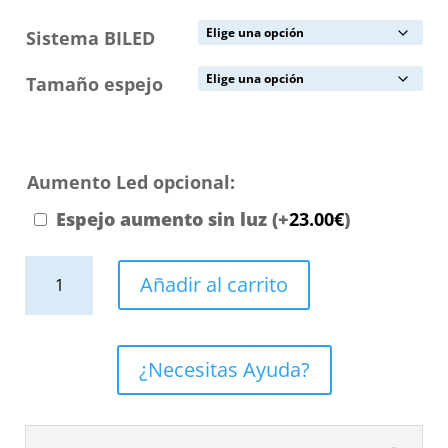
Sistema BILED
Tamaño espejo
Aumento Led opcional:
Espejo aumento sin luz
(+
23.00
€
)
Espejo
Añadir al carrito
de
baño
ARES
¿Necesitas Ayuda?
redondo
con