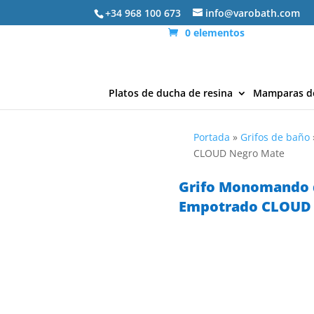
+34 968 100 673
info@varobath.com
0 elementos
Platos de ducha de resina
Mamparas d
Portada
»
Grifos de baño
CLOUD Negro Mate
Grifo Monomando 
Empotrado CLOUD