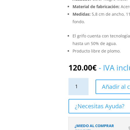
Material de fabricación:
Acer
Medidas:
5,8 cm de ancho, 11
fondo.
El grifo cuenta con tecnolog
hasta un 50% de agua.
Producto libre de plomo.
120.00
€
- IVA inc
Grifo
Añadir al c
Monomando
de
Lavabo
¿Necesitas Ayuda?
Empotrado
CLOUD
Negro
¿MIEDO AL COMPRAR
Mate