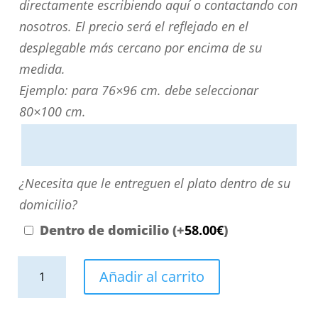
localiza
directamente escribiendo aquí o contactando con
su
nosotros. El precio será el reflejado en el
medida?
desplegable más cercano por encima de su
Puede
medida.
personalizarla
Ejemplo: para 76×96 cm. debe seleccionar
directamente
80×100 cm.
escribiendo
aquí
o
¿Necesita
¿Necesita que le entreguen el plato dentro de su
contactando
que
domicilio?
con
le
Dentro de domicilio
(+
58.00
€
)
nosotros.
entreguen
El
Plato
el
Añadir al carrito
precio
ducha
plato
será
resina
dentro