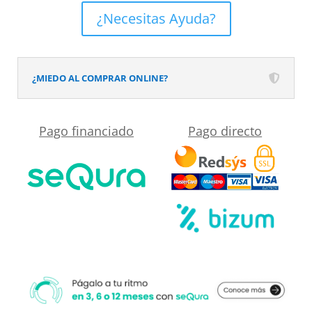
el
enmarcado
de
¿Necesitas Ayuda?
reflejado
SYSTEM
su
en
Crema
domicilio?
el
-
¿MIEDO AL COMPRAR ONLINE?
desplegable
colores
más
a
Pago financiado
Pago directo
cercano
elegir
a
-
su
textura
medida.
pizarra
-
antibacteriano
y
antideslizante
cantidad