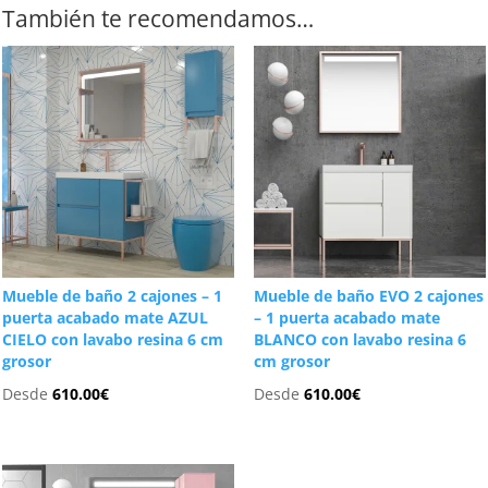
También te recomendamos…
Mueble de baño 2 cajones – 1
Mueble de baño EVO 2 cajones
puerta acabado mate AZUL
– 1 puerta acabado mate
CIELO con lavabo resina 6 cm
BLANCO con lavabo resina 6
grosor
cm grosor
Desde
610.00
€
Desde
610.00
€