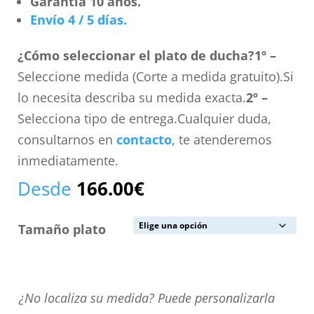
Garantía 10 años.
Envío 4 / 5 días.
¿Cómo seleccionar el plato de ducha?
1º –
Seleccione medida (Corte a medida gratuito).Si
lo necesita describa su medida exacta.
2º –
Selecciona tipo de entrega.Cualquier duda,
consultarnos en
contacto
, te atenderemos
inmediatamente.
Desde
166.00
€
Tamaño plato
¿No
¿No localiza su medida? Puede personalizarla