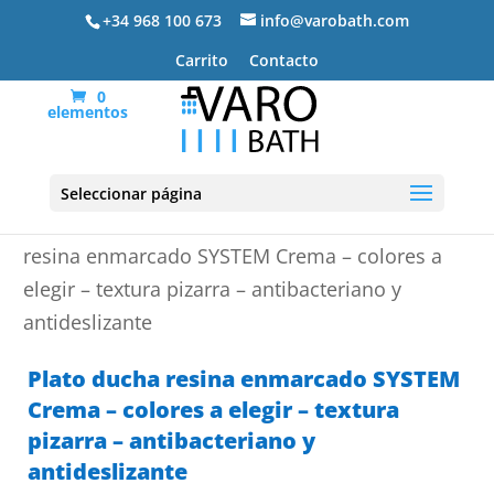
+34 968 100 673
info@varobath.com
Carrito
Contacto
0
elementos
Seleccionar página
Portada
»
Platos de ducha de resina
»
Plato ducha
resina enmarcado SYSTEM Crema – colores a
elegir – textura pizarra – antibacteriano y
antideslizante
Plato ducha resina enmarcado SYSTEM
Crema – colores a elegir – textura
pizarra – antibacteriano y
antideslizante