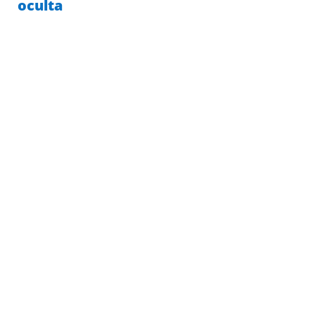
oculta
ENVÍO
GARANTÍA 10
EXPRESS
AÑOS