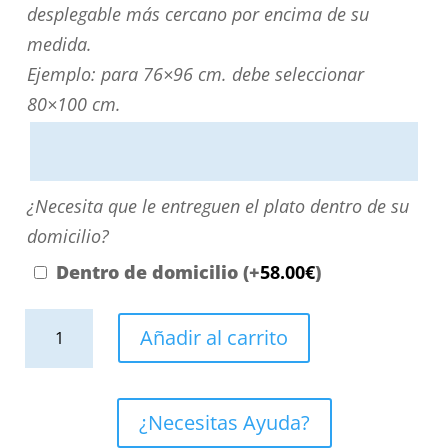
medida?
desplegable más cercano por encima de su
Puede
medida.
personalizarla
Ejemplo: para 76×96 cm. debe seleccionar
directamente
80×100 cm.
escribiendo
aquí
o
¿Necesita
¿Necesita que le entreguen el plato dentro de su
contactando
que
domicilio?
con
le
Dentro de domicilio
(+
58.00
€
)
nosotros.
entreguen
El
Plato
el
Añadir al carrito
precio
ducha
plato
será
de
dentro
el
resina
de
¿Necesitas Ayuda?
reflejado
enmarcado
su