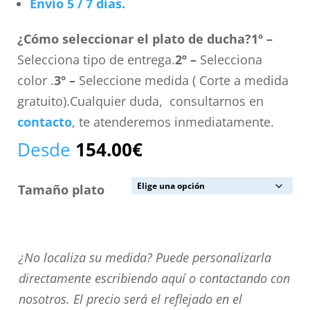
Envío 5 / 7 días.
¿Cómo seleccionar el plato de ducha?
1º –
Selecciona tipo de entrega.
2º –
Selecciona
color .
3º –
Seleccione medida ( Corte a medida
gratuito).Cualquier duda, consultarnos en
contacto
, te atenderemos inmediatamente.
Desde
154.00
€
Tamaño plato
¿No
¿No localiza su medida? Puede personalizarla
localiza
directamente escribiendo aquí o contactando con
su
nosotros. El precio será el reflejado en el