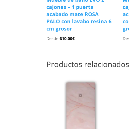
cajones – 1 puerta
ca
acabado mate ROSA
a
PALO con lavabo resina 6
co
cm grosor
gr
Desde
610.00
€
De
Productos relacionado