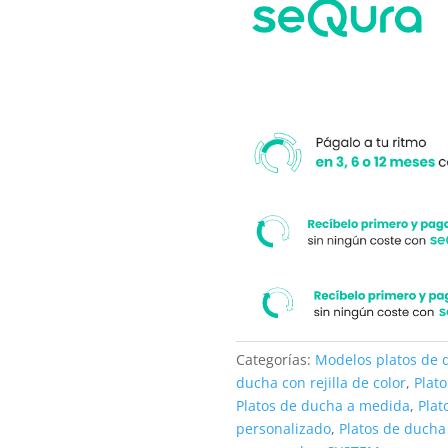
textura
su
pizarra
medida.
-
antibacteriano
y
antideslizante
cantidad
Categorías:
Modelos platos de 
ducha con rejilla de color
,
Plato
Platos de ducha a medida
,
Plat
personalizado
,
Platos de ducha