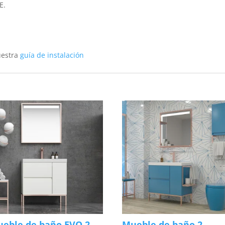
E.
uestra
guía de instalación
eble de baño EVO 2
Mueble de baño 2