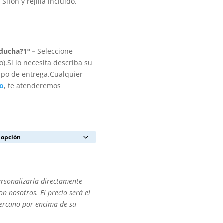
ifón y rejilla incluido.
 ducha?
1º –
Seleccione
).Si lo necesita describa su
ipo de entrega.Cualquier
to
, te atenderemos
ersonalizarla directamente
n nosotros. El precio será el
cercano por encima de su