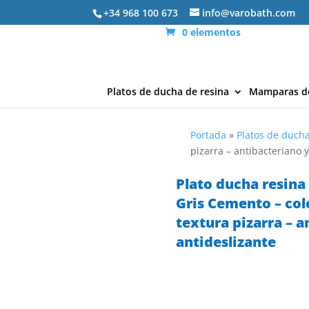
+34 968 100 673
info@varobath.com
0 elementos
Platos de ducha de resina
Mamparas d
Portada
»
Platos de ducha
pizarra – antibacteriano 
Plato ducha resin
Gris Cemento – colo
textura pizarra – a
antideslizante
GAR