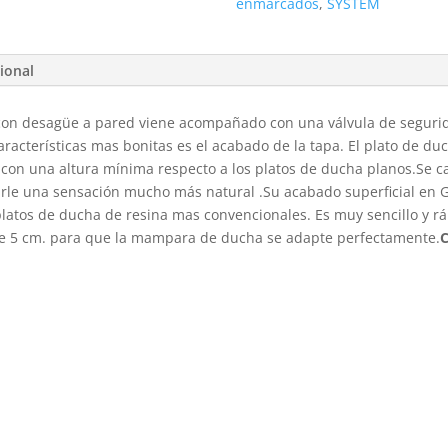
enmarcados
,
SYSTEM
ional
on desagüe a pared viene acompañado con una válvula de segurid
aracterísticas mas bonitas es el acabado de la tapa. El plato de d
on una altura mínima respecto a los platos de ducha planos.Se ca
arle una sensación mucho más natural .Su acabado superficial en
platos de ducha de resina mas convencionales. Es muy sencillo y r
de 5 cm. para que la mampara de ducha se adapte perfectamente.
C